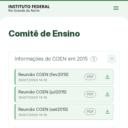
Ir para a página inicial
Início
Processos seletivos
Cursos
Campi
menu
Institucional
Acesso à Informação
Eventos
Serviços
Acessibilidade
Créditos
Ir para a busca
Alto contraste
Modo escuro
Busca
contrast
dark_mode
search
Instagram
Twitter/X
Facebook
Linkedin
Youtube
Ir para o menu principal
Menu
Ir para o conteúdo
Ir para o rodapé
Comitê de Ensino
Alto contraste
Login da Área Administrativa
Acessibilidade
Informações do COEN em 2015
3
Reunião COEN (fev2015)
download
PDF
30/07/2024 14:10
Reunião COEN (jul2015)
download
PDF
30/07/2024 14:10
Reunião COEN (set2015)
download
PDF
30/07/2024 14:10