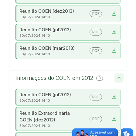
Reunião COEN (dez2013)
download
PDF
30/07/2024 14:10
Reunião COEN (jul2013)
download
PDF
30/07/2024 14:10
Reunião COEN (mar2013)
download
PDF
30/07/2024 14:10
Informações do COEN em 2012
3
Reunião COEN (jul2012)
download
PDF
30/07/2024 14:10
Reunião Extraordinária
download
PDF
COEN (dez2012)
30/07/2024 14:10