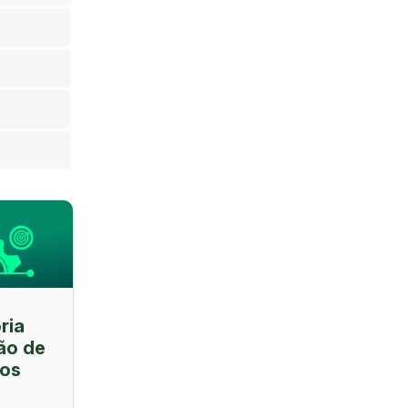
ria
ão de
os