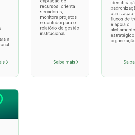
captação de
identificaçã
recursos, orienta
padronizaç
servidores,
e
otimização
monitora projetos
fluxos de tr
e contribui para o
e apoia o
relatório de gestão
o
alinhament
institucional.
estratégico
ara a
organização
ional
ais
Saiba mais
Saiba
arrow_forward_ios
arrow_forward_ios