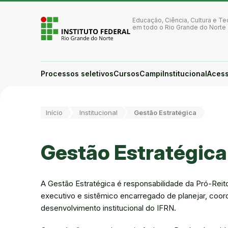
Ir para a página inicial
Ir para a busca
Educação, Ciência, Cultura e Te
Ir para o menu principal
em todo o Rio Grande do Norte
Ir para o conteúdo
Ir para o rodapé
Alto contraste
Login da Área Administrativa
Processos seletivos
Cursos
Campi
Institucional
Acess
Acessibilidade
Você está aqui:
Início
Institucional
Gestão Estratégica
Gestão Estratégica
A Gestão Estratégica é responsabilidade da Pró-Reit
executivo e sistêmico encarregado de planejar, coor
desenvolvimento institucional do IFRN.