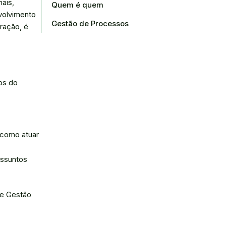
nais,
Quem é quem
volvimento
Gestão de Processos
ração, é
os do
 como atuar
assuntos
de Gestão