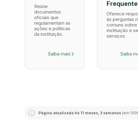
Frequente
Reúne
documentos
Oferece respo
oficiais que
às perguntas 
regulamentam as
comuns sobre
ações e políticas
instituição e s
da instituição.
serviços.
Saiba mais
Saiba m
arrow_forward_ios
Página atualizada há 11 meses, 3 semanas
(em 11/0