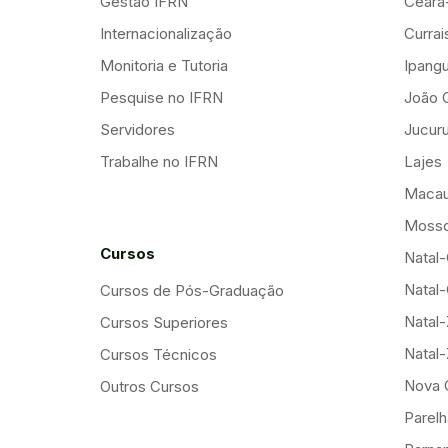
Gestão IFRN
Ceará
Internacionalização
Curra
Monitoria e Tutoria
Ipang
Pesquise no IFRN
João 
Servidores
Jucuru
Trabalhe no IFRN
Lajes
Maca
Mosso
Cursos
Natal-
Natal-
Cursos de Pós-Graduação
Natal
Cursos Superiores
Natal
Cursos Técnicos
Nova 
Outros Cursos
Parelh