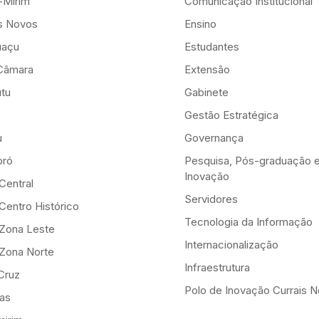
-Mirim
Comunicação Institucional
is Novos
Ensino
uaçu
Estudantes
Câmara
Extensão
tu
Gabinete
Gestão Estratégica
u
Governança
ró
Pesquisa, Pós-graduação 
Inovação
Central
Servidores
Centro Histórico
Tecnologia da Informação
-Zona Leste
Internacionalização
-Zona Norte
Infraestrutura
Cruz
Polo de Inovação Currais 
as