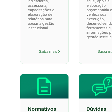
indicadores,
anual, apoia a
assessoria,
elaboração
capacitações e
orçamentária 
elaboração de
verifica sua
relatórios para
execução,
apoiar a gestão
desenvolvend
institucional.
ferramentas e
informações p
gestão instituc
Saiba mais
Saiba m
arrow_forward_ios
Normativos
Dúvidas