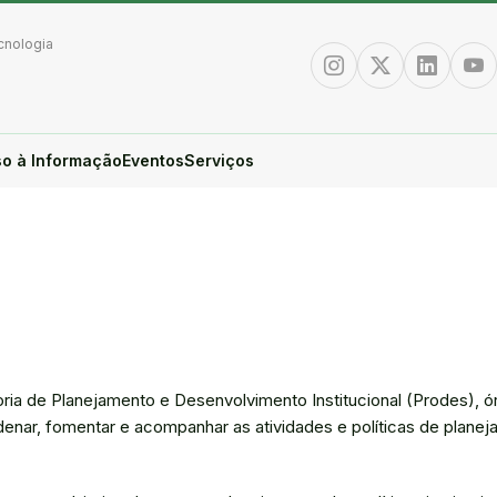
cnologia
Instagram
Twitter/X
Linkedin
You
o à Informação
Eventos
Serviços
oria de Planejamento e Desenvolvimento Institucional (Prodes), ó
denar, fomentar e acompanhar as atividades e políticas de plane