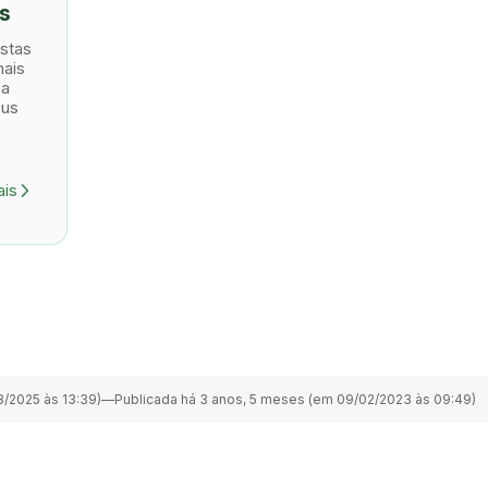
s
stas
mais
 a
eus
ais
arrow_forward_ios
8/2025 às 13:39)
—
Publicada há 3 anos, 5 meses (em 09/02/2023 às 09:49)