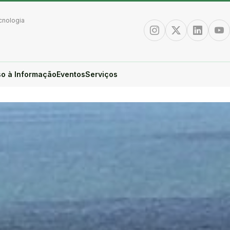
cnologia
Instagram
Twitter/X
Linkedin
You
o à Informação
Eventos
Serviços