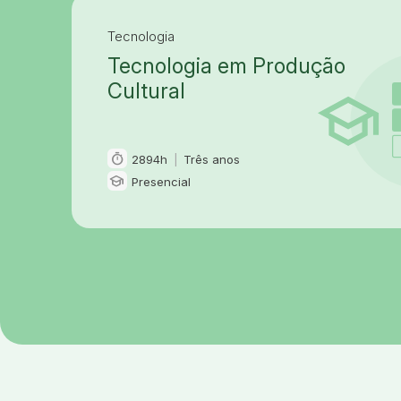
Tecnologia
Tecnologia em Produção
Cultural
timer
2894h
|
Três anos
Carga horária e duração
school
Presencial
Modalidade