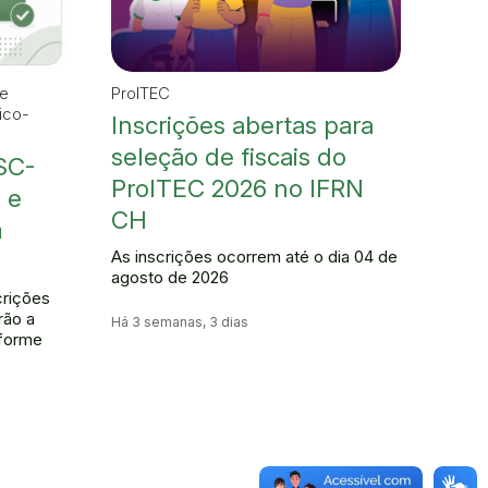
 e
ProITEC
ico-
Inscrições abertas para
seleção de fiscais do
RSC-
ProITEC 2026 no IFRN
 e
CH
m
As inscrições ocorrem até o dia 04 de
agosto de 2026
crições
rão a
Há 3 semanas, 3 dias
nforme