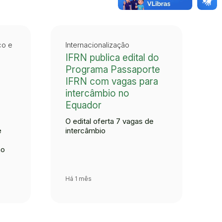
co e
Internacionalização
IFRN publica edital do
Programa Passaporte
IFRN com vagas para
intercâmbio no
Equador
O edital oferta 7 vagas de
e
intercâmbio
ho
Há 1 mês