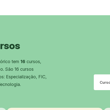
rsos
tórico tem
16
cursos,
mo. São 16 cursos
os: Especialização, FIC,
O que vo
ecnologia.