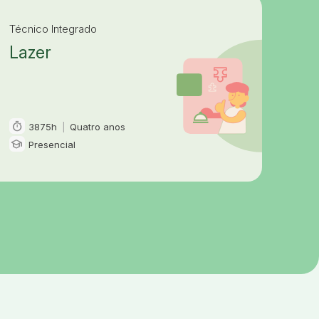
Técnico Integrado
Lazer
timer
3875h
|
Quatro anos
Carga horária e duração
school
Presencial
Modalidade