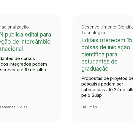
rnacionalização
Desenvolvimento Científi
Tecnológico
N publica edital para
Editais oferecem 15
eção de intercâmbio
bolsas de iniciação
ernacional
científica para
dantes de cursos
estudantes de
icos integrados podem
graduação
nscrever até 19 de julho
Propostas de projetos d
pesquisa podem ser
submetidas até 22 de jul
pelo Suap
semanas, 2 dias
Há 1 mês