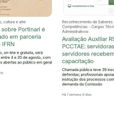
 cultura e arte
Reconhecimento de Saberes
Competências - Cargos Técn
 sobre Portinari é
Administrativos
zado em parceria
Avaliação Auxiliar 
 IFRN
PCCTAE: servidoras
 on-line e gratuita, será
servidores recebe
a entre 4 e 20 de agosto, com
capacitação
es abertas ao público em geral
Chamada pública teve 39 ins
na
deferidas; profissionais apoia
instrução dos processos co
demanda da Comissão
Há 1 semana, 6 dias