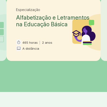
Especialização
Alfabetização e Letramentos
na Educação Básica
timer
465 horas
|
2 anos
Carga horária e duração
computer
A distância
Modalidade