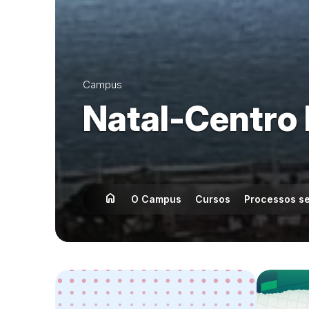
Campus
Natal-Centro 
home
Início
O Campus
Cursos
Processos se
Destaques