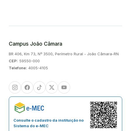
Campus João Câmara
Endereço:
BR 406, Km 73, Nº 3500, Perímetro Rural - João Câmara-RN
CEP:
59550-000
Telefone:
4005-4105
Instagram
Facebook
TikTok
Twitter/X
Youtube
Consulte o cadastro da instituição no
Sistema do e-MEC