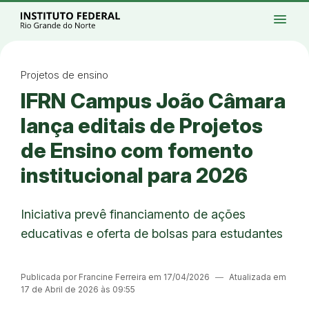
Ir para a página inicial
Início
Processos seletivos
Cursos
Campi
menu
Institucional
Acesso à Informação
Eventos
Serviços
Acessibilidade
Créditos
Ir para a busca
Alto contraste
Modo escuro
Busca
contrast
dark_mode
search
Instagram
Twitter/X
Facebook
Linkedin
Youtube
Ir para o menu principal
Menu
Ir para o conteúdo
Ir para o rodapé
Projetos de ensino
Alto contraste
IFRN Campus João Câmara
Login da Área Administrativa
Acessibilidade
lança editais de Projetos
de Ensino com fomento
institucional para 2026
Iniciativa prevê financiamento de ações
educativas e oferta de bolsas para estudantes
Publicada por Francine Ferreira em 17/04/2026
―
Atualizada em
17 de Abril de 2026 às 09:55