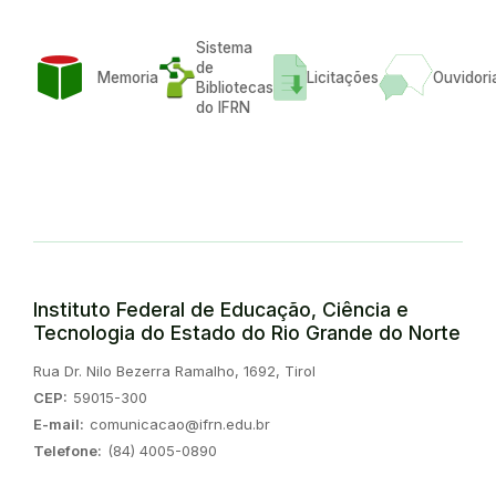
Sistema
de
Memoria
Licitações
Ouvidori
Bibliotecas
do IFRN
Instituto Federal de Educação, Ciência e
Tecnologia do Estado do Rio Grande do Norte
Endereço:
Rua Dr. Nilo Bezerra Ramalho, 1692, Tirol
CEP:
59015-300
E-mail:
comunicacao@ifrn.edu.br
Telefone:
(84) 4005-0890