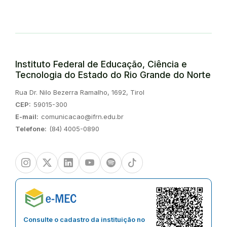
Instituto Federal de Educação, Ciência e
Tecnologia do Estado do Rio Grande do Norte
Endereço:
Rua Dr. Nilo Bezerra Ramalho, 1692, Tirol
CEP:
59015-300
E-mail:
comunicacao@ifrn.edu.br
Telefone:
(84) 4005-0890
Instagram
Twitter/X
Linkedin
Youtube
Spotify
TikTok
Consulte o cadastro da instituição no