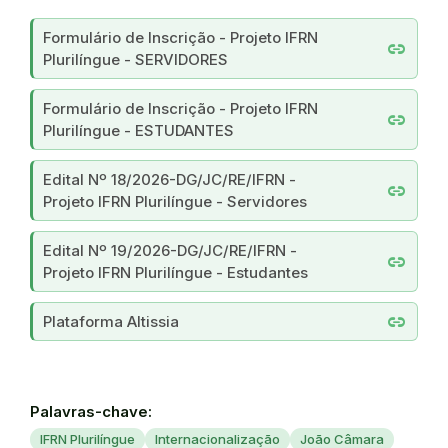
Formulário de Inscrição - Projeto IFRN
link
Plurilíngue - SERVIDORES
Formulário de Inscrição - Projeto IFRN
link
Plurilíngue - ESTUDANTES
Edital Nº 18/2026-DG/JC/RE/IFRN -
link
Projeto IFRN Plurilíngue - Servidores
Edital Nº 19/2026-DG/JC/RE/IFRN -
link
Projeto IFRN Plurilíngue - Estudantes
link
Plataforma Altissia
Palavras-chave:
IFRN Plurilíngue
Internacionalização
João Câmara