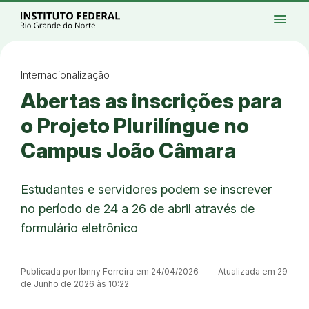
Ir para a página inicial
Início
Processos seletivos
Cursos
Campi
menu
Institucional
Acesso à Informação
Eventos
Serviços
Acessibilidade
Créditos
Ir para a busca
Alto contraste
Modo escuro
Busca
contrast
dark_mode
search
Instagram
Twitter/X
Facebook
Linkedin
Youtube
Ir para o menu principal
Menu
Ir para o conteúdo
Ir para o rodapé
Internacionalização
Alto contraste
Abertas as inscrições para
Login da Área Administrativa
Acessibilidade
o Projeto Plurilíngue no
Campus João Câmara
Estudantes e servidores podem se inscrever
no período de 24 a 26 de abril através de
formulário eletrônico
Publicada por Ibnny Ferreira em 24/04/2026
―
Atualizada em 29
de Junho de 2026 às 10:22