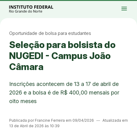
Ir para a página inicial
Início
Processos seletivos
Cursos
Campi
menu
Institucional
Acesso à Informação
Eventos
Serviços
Acessibilidade
Créditos
Ir para a busca
Alto contraste
Modo escuro
Busca
contrast
dark_mode
search
Instagram
Twitter/X
Facebook
Linkedin
Youtube
Ir para o menu principal
Menu
Ir para o conteúdo
Ir para o rodapé
Oportunidade de bolsa para estudantes
Alto contraste
Seleção para bolsista do
Login da Área Administrativa
Acessibilidade
NUGEDI - Campus João
Câmara
Inscrições acontecem de 13 a 17 de abril de
2026 e a bolsa é de R$ 400,00 mensais por
oito meses
Publicada por Francine Ferreira em 09/04/2026
―
Atualizada em
13 de Abril de 2026 às 10:39