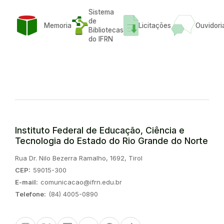
Sistema
de
Memoria
Licitações
Ouvidori
Bibliotecas
do IFRN
Instituto Federal de Educação, Ciência e
Tecnologia do Estado do Rio Grande do Norte
Endereço:
Rua Dr. Nilo Bezerra Ramalho, 1692, Tirol
CEP:
59015-300
E-mail:
comunicacao@ifrn.edu.br
Telefone:
(84) 4005-0890
Instagram
Twitter/X
Linkedin
Youtube
Spotify
TikTok