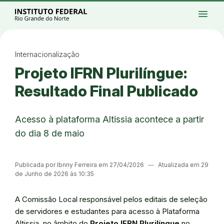
Ir para a página inicial
Início
Processos seletivos
Cursos
Campi
menu
Institucional
Acesso à Informação
Eventos
Serviços
Acessibilidade
Créditos
Ir para a busca
Alto contraste
Modo escuro
Busca
contrast
dark_mode
search
Instagram
Twitter/X
Facebook
Linkedin
Youtube
Ir para o menu principal
Menu
Ir para o conteúdo
Ir para o rodapé
Internacionalização
Alto contraste
Projeto IFRN Plurilíngue:
Login da Área Administrativa
Acessibilidade
Resultado Final Publicado
Acesso à plataforma Altissia acontece a partir
do dia 8 de maio
Publicada por Ibnny Ferreira em 27/04/2026
―
Atualizada em 29
de Junho de 2026 às 10:35
A Comissão Local responsável pelos editais de seleção
de servidores e estudantes para acesso à Plataforma
Altissia, no âmbito do
Projeto IFRN Plurilíngue
no