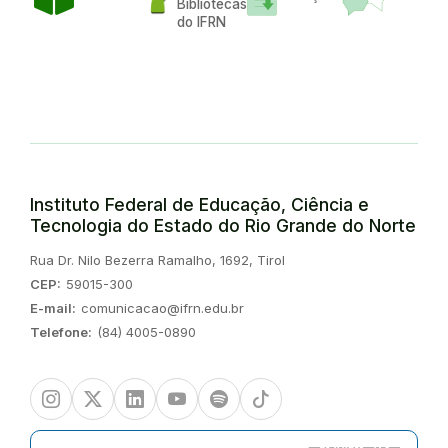
Bibliotecas
do IFRN
Instituto Federal de Educação, Ciência e
Tecnologia do Estado do Rio Grande do Norte
Endereço:
Rua Dr. Nilo Bezerra Ramalho, 1692, Tirol
CEP:
59015-300
E-mail:
comunicacao@ifrn.edu.br
Telefone:
(84) 4005-0890
Instagram
Twitter/X
Linkedin
Youtube
Spotify
TikTok