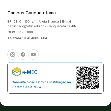
Campus Canguaretama
Endereço:
BR 101, Km 160, s/n, Areia Branca | E-mail:
gabin.cang@ifrn.edu.br - Canguaretama-RN
CEP:
59190-000
Telefone:
(84) 4005-4114
Instagram
Facebook
Youtube
Consulte o cadastro da instituição no
Sistema do e-MEC