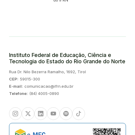
Instituto Federal de Educação, Ciência e
Tecnologia do Estado do Rio Grande do Norte
Endereço:
Rua Dr. Nilo Bezerra Ramalho, 1692, Tirol
CEP:
59015-300
E-mail:
comunicacao@ifrn.edu.br
Telefone:
(84) 4005-0890
Instagram
Twitter/X
Linkedin
Youtube
Spotify
TikTok