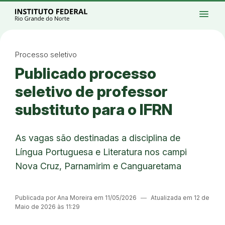
Ir para a página inicial
Início
Processos seletivos
Cursos
Campi
menu
Institucional
Acesso à Informação
Eventos
Serviços
Acessibilidade
Créditos
Ir para a busca
Alto contraste
Modo escuro
Busca
contrast
dark_mode
search
Instagram
Twitter/X
Facebook
Linkedin
Youtube
Ir para o menu principal
Menu
Ir para o conteúdo
Ir para o rodapé
Processo seletivo
Alto contraste
Publicado processo
Login da Área Administrativa
Acessibilidade
seletivo de professor
substituto para o IFRN
As vagas são destinadas a disciplina de
Língua Portuguesa e Literatura nos campi
Nova Cruz, Parnamirim e Canguaretama
Publicada por Ana Moreira em 11/05/2026
―
Atualizada em 12 de
Maio de 2026 às 11:29