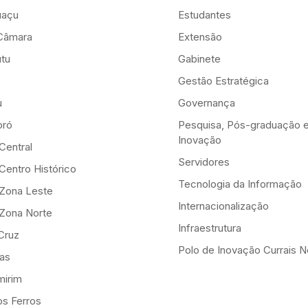
uaçu
Estudantes
Câmara
Extensão
tu
Gabinete
Gestão Estratégica
u
Governança
ró
Pesquisa, Pós-graduação 
Inovação
Central
Servidores
Centro Histórico
Tecnologia da Informação
-Zona Leste
Internacionalização
-Zona Norte
Infraestrutura
Cruz
Polo de Inovação Currais 
as
mirim
os Ferros