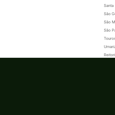
Santa
São G
São M
São Pa
Touro
Umariz
Reitor