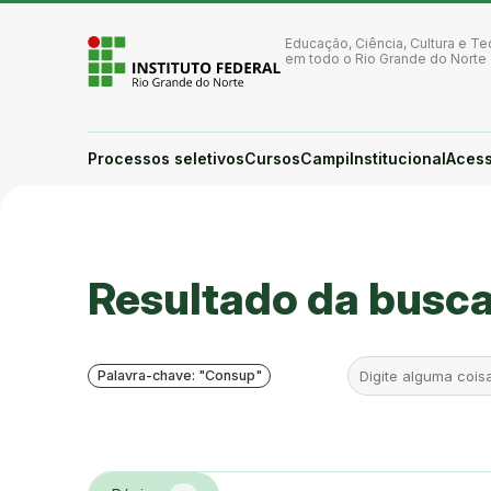
Ir para a página inicial
Ir para a busca
Educação, Ciência, Cultura e Te
Ir para o menu principal
em todo o Rio Grande do Norte
Ir para o conteúdo
Ir para o rodapé
Alto contraste
Login da Área Administrativa
Processos seletivos
Cursos
Campi
Institucional
Acess
Acessibilidade
Você está aqui:
Resultado da busc
Palavra-chave: "Consup"