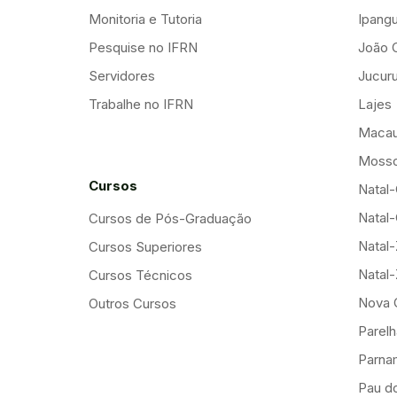
Monitoria e Tutoria
Ipang
Pesquise no IFRN
João 
Servidores
Jucuru
Trabalhe no IFRN
Lajes
Maca
Mosso
Cursos
Natal-
Natal-
Cursos de Pós-Graduação
Natal
Cursos Superiores
Natal
Cursos Técnicos
Nova 
Outros Cursos
Parelh
Parna
Pau d