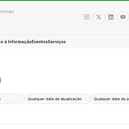
cnologia
Instagram
Twitter/X
Linkedin
You
o à Informação
Eventos
Serviços
a