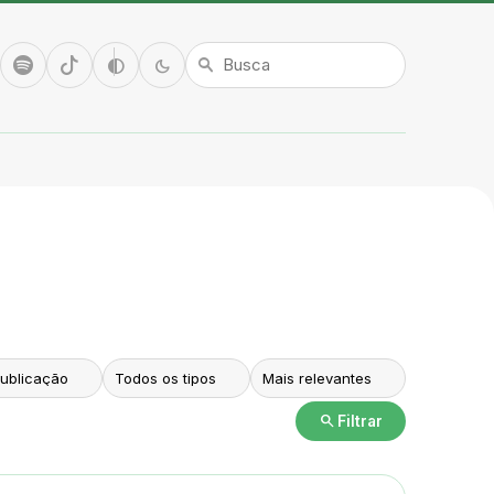
tube
Spotify
TikTok
Alto contraste
Modo escuro
contrast
dark_mode
search
search
Filtrar