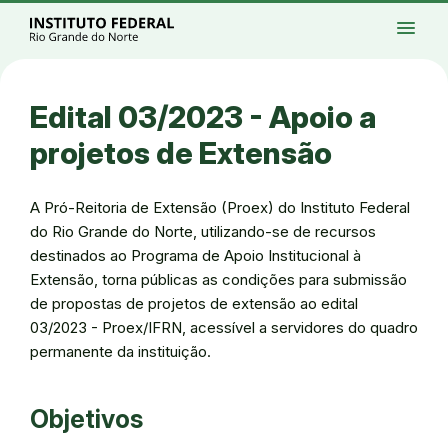
Ir para a página inicial
Início
Processos seletivos
Cursos
Campi
menu
Institucional
Acesso à Informação
Eventos
Serviços
Acessibilidade
Créditos
Ir para a busca
Alto contraste
Modo escuro
Busca
contrast
dark_mode
search
Instagram
Twitter/X
Facebook
Linkedin
Youtube
Ir para o menu principal
Menu
Ir para o conteúdo
Ir para o rodapé
Edital 03/2023 - Apoio a
Alto contraste
Login da Área Administrativa
projetos de Extensão
Acessibilidade
A Pró-Reitoria de Extensão (Proex) do Instituto Federal
do Rio Grande do Norte, utilizando-se de recursos
destinados ao Programa de Apoio Institucional à
Extensão, torna públicas as condições para submissão
de propostas de projetos de extensão ao edital
03/2023 - Proex/IFRN, acessível a servidores do quadro
permanente da instituição.
Objetivos