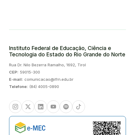
Instituto Federal de Educação, Ciência e
Tecnologia do Estado do Rio Grande do Norte
Endereço:
Rua Dr. Nilo Bezerra Ramalho, 1692, Tirol
CEP:
59015-300
E-mail:
comunicacao@ifrn.edu.br
Telefone:
(84) 4005-0890
Instagram
Twitter/X
Linkedin
Youtube
Spotify
TikTok