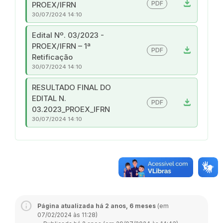
download
PDF
PROEX/IFRN
30/07/2024 14:10
Edital Nº. 03/2023 -
PROEX/IFRN – 1ª
download
PDF
Retificação
30/07/2024 14:10
RESULTADO FINAL DO
EDITAL N.
download
PDF
03.2023_PROEX_IFRN
30/07/2024 14:10
Página atualizada há 2 anos, 6 meses
(em
07/02/2024 às 11:28)