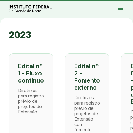
Ir para a página inicial
menu
Ir para a busca
Ir para o menu principal
Menu
Ir para o conteúdo
Ir para o rodapé
2023
Alto contraste
Login da Área Administrativa
Acessibilidade
Edital nº
Edital nº
1 - Fluxo
2 -
contínuo
Fomento
externo
Diretrizes
para registro
Diretrizes
prévio de
para registro
projetos de
prévio de
Extensão
D
projetos de
p
Extensão
s
com
p
fomento