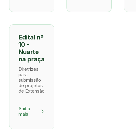
Edital nº
10 -
Nuarte
na praça
Diretrizes
para
submissão
de projetos
de Extensão
Saiba
arrow_forward_ios
mais