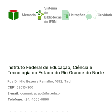
Sistema
de
Memoria
Licitações
Ouvidori
Bibliotecas
do IFRN
Instituto Federal de Educação, Ciência e
Tecnologia do Estado do Rio Grande do Norte
Endereço:
Rua Dr. Nilo Bezerra Ramalho, 1692, Tirol
CEP:
59015-300
E-mail:
comunicacao@ifrn.edu.br
Telefone:
(84) 4005-0890