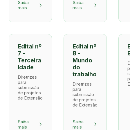
Saiba
Saiba
arrow_forward_ios
arrow_forward_ios
mais
mais
Edital nº
Edital nº
7 -
8 -
Terceira
Mundo
D
Idade
do
p
s
trabalho
Diretrizes
p
para
Diretrizes
E
submissão
para
de projetos
submissão
de Extensão
de projetos
de Extensão
Saiba
Saiba
arrow_forward_ios
arrow_forward_ios
mais
mais