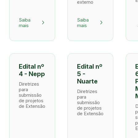
E
externo
Saiba
Saiba
arrow_forward_ios
arrow_forward_ios
mais
mais
Edital nº
Edital nº
4 - Nepp
5 -
6
Nuarte
Diretrizes
para
Diretrizes
submissão
para
de projetos
submissão
de Extensão
D
de projetos
p
de Extensão
s
p
E