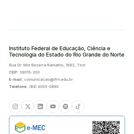
Instituto Federal de Educação, Ciência e
Tecnologia do Estado do Rio Grande do Norte
Endereço:
Rua Dr. Nilo Bezerra Ramalho, 1692, Tirol
CEP:
59015-300
E-mail:
comunicacao@ifrn.edu.br
Telefone:
(84) 4005-0890
Instagram
Twitter/X
Linkedin
Youtube
Spotify
TikTok