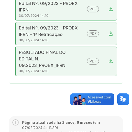
Edital Nº. 09/2023 - PROEX
download
PDF
IFRN
30/07/2024 14:10
Edital Nº. 09/2023 - PROEX
download
PDF
IFRN – 1ª Retificação
30/07/2024 14:10
RESULTADO FINAL DO
EDITAL N.
download
PDF
09.2023_PROEX_IFRN
30/07/2024 14:10
Página atualizada há 2 anos, 6 meses
(em
07/02/2024 às 11:39)