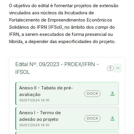
O objetivo do edital é fomentar projetos de extensão
vinculados aos núcleos da Incubadora de
Fortalecimento de Empreendimentos Econômicos
Solidários do IFRN (IFSol), no âmbito dos
campi
do
IFRN, a serem executados de forma presencial ou
híbrida, a depender das especificidades do projeto.
Edital Nº. 09/2023 - PROEX/IFRN -
5
IFSOL
Anexo II - Tabela de pré-
download
DOCX
avaliação
30/07/2024 14:10
Anexo I - Termo de
download
DOCX
adesão ao projeto
30/07/2024 14:10