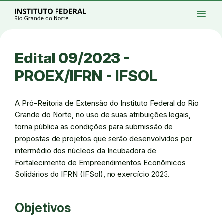
Ir para a página inicial
Início
Processos seletivos
Cursos
Campi
menu
Institucional
Acesso à Informação
Eventos
Serviços
Acessibilidade
Créditos
Ir para a busca
Alto contraste
Modo escuro
Busca
contrast
dark_mode
search
Instagram
Twitter/X
Facebook
Linkedin
Youtube
Ir para o menu principal
Menu
Ir para o conteúdo
Ir para o rodapé
Edital 09/2023 -
Alto contraste
Login da Área Administrativa
PROEX/IFRN - IFSOL
Acessibilidade
A Pró-Reitoria de Extensão do Instituto Federal do Rio
Grande do Norte, no uso de suas atribuições legais,
torna pública as condições para submissão de
propostas de projetos que serão desenvolvidos por
intermédio dos núcleos da Incubadora de
Fortalecimento de Empreendimentos Econômicos
Solidários do IFRN (IFSol), no exercício 2023.
Objetivos