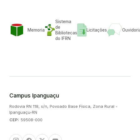
Sistema
de
Memoria
Licitações
Ouvidori
Bibliotecas
do IFRN
Campus Ipanguaçu
Endereço:
Rodovia RN 118, s/n, Povoado Base Física, Zona Rural -
Ipanguaçu-RN
CEP:
59508-000
Instagram
Facebook
Twitter/X
Youtube