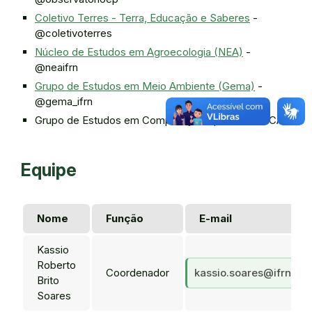
Coletivo Terres - Terra, Educação e Saberes
-
@coletivoterres
Núcleo de Estudos em Agroecologia (NEA)
-
@neaifrn
Grupo de Estudos em Meio Ambiente (Gema)
-
@gema_ifrn
Grupo de Estudos em Computação Aplicada (GECA)
Equipe
Nome
Função
E-mail
Kassio
Roberto
Coordenador
kassio.soares@ifrn.edu
Brito
Soares