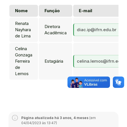
Nome
Função
E-mail
Renata
Diretora
Nayhara
diac.ip@ifrn.edu.br
Acadêmica
de Lima
Celina
Gonzaga
Ferreira
Estagiária
celina.lemos@ifrn.edu.b
de
Lemos
Página atualizada há 3 anos, 4 meses
(em
04/04/2023 às 13:47)