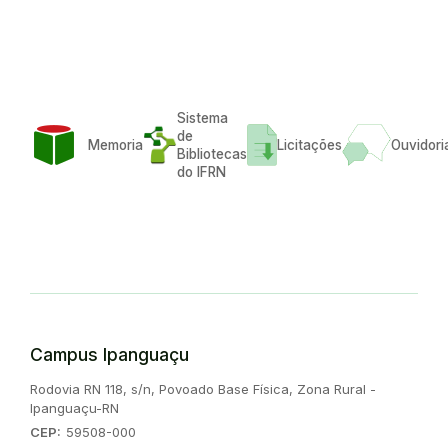
Sistema
de
Memoria
Licitações
Ouvidori
Bibliotecas
do IFRN
Campus Ipanguaçu
Endereço:
Rodovia RN 118, s/n, Povoado Base Física, Zona Rural -
Ipanguaçu-RN
CEP:
59508-000