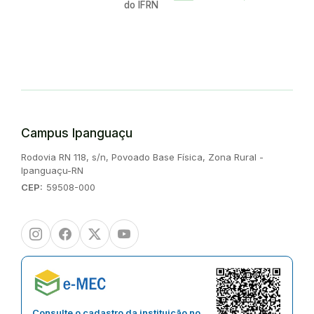
do IFRN
Campus Ipanguaçu
Endereço:
Rodovia RN 118, s/n, Povoado Base Física, Zona Rural -
Ipanguaçu-RN
CEP:
59508-000
Instagram
Facebook
Twitter/X
Youtube
Consulte o cadastro da instituição no