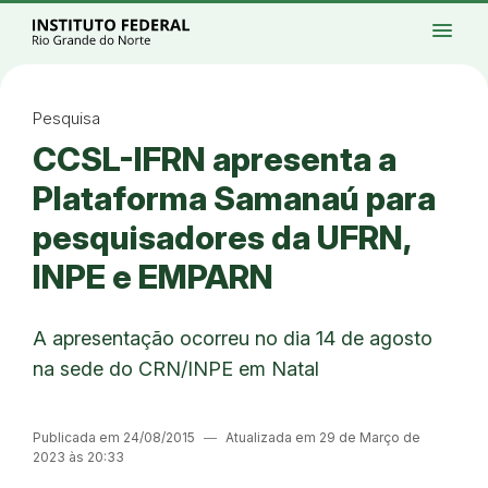
Ir para a página inicial
Início
Processos seletivos
Cursos
Campi
menu
Institucional
Acesso à Informação
Eventos
Serviços
Acessibilidade
Créditos
Ir para a busca
Alto contraste
Modo escuro
Busca
contrast
dark_mode
search
Instagram
Twitter/X
Facebook
Linkedin
Youtube
Ir para o menu principal
Menu
Ir para o conteúdo
Ir para o rodapé
Pesquisa
Alto contraste
CCSL-IFRN apresenta a
Login da Área Administrativa
Acessibilidade
Plataforma Samanaú para
pesquisadores da UFRN,
INPE e EMPARN
A apresentação ocorreu no dia 14 de agosto
na sede do CRN/INPE em Natal
Publicada em 24/08/2015
―
Atualizada em 29 de Março de
2023 às 20:33