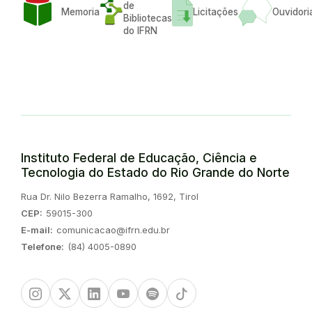
de
Memoria
Licitações
Ouvidori
Bibliotecas
do IFRN
Instituto Federal de Educação, Ciência e
Tecnologia do Estado do Rio Grande do Norte
Endereço:
Rua Dr. Nilo Bezerra Ramalho, 1692, Tirol
CEP:
59015-300
E-mail:
comunicacao@ifrn.edu.br
Telefone:
(84) 4005-0890
Instagram
Twitter/X
Linkedin
Youtube
Spotify
TikTok