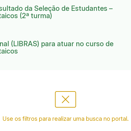
ultado da Seleção de Estudantes –
taicos (2ª turma)
nal (LIBRAS) para atuar no curso de
taicos
cancel_presentation
Use os filtros para realizar uma busca no portal.