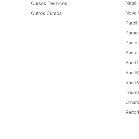
Natal
Cursos Técnicos
Nova 
Outros Cursos
Parelh
Parna
Pau d
Santa
São G
São M
São Pa
Touro
Umariz
Reitor