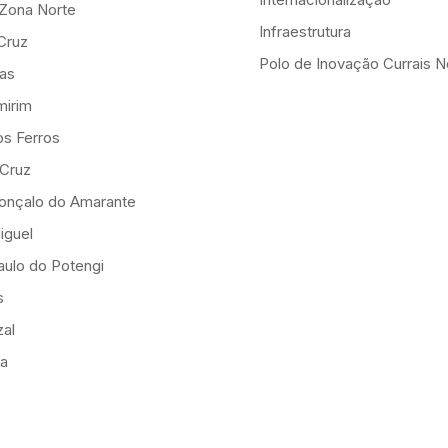
-Zona Norte
Infraestrutura
Cruz
Polo de Inovação Currais 
as
mirim
os Ferros
 Cruz
onçalo do Amarante
iguel
ulo do Potengi
s
al
ia