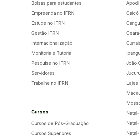
Bolsas para estudantes
Apodi
Empreenda no IFRN
Caicó
Estude no IFRN
Cangu
Gestão IFRN
Ceará
Internacionalização
Curra
Monitoria e Tutoria
Ipang
Pesquise no IFRN
João 
Servidores
Jucuru
Trabalhe no IFRN
Lajes
Maca
Mosso
Cursos
Natal-
Natal-
Cursos de Pós-Graduação
Natal
Cursos Superiores