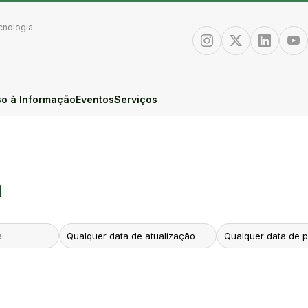
cnologia
Instagram
Twitter/X
Linkedin
You
o à Informação
Eventos
Serviços
a