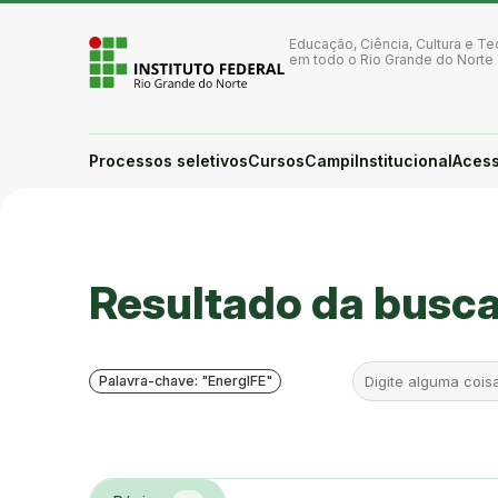
Ir para a página inicial
Ir para a busca
Educação, Ciência, Cultura e Te
Ir para o menu principal
em todo o Rio Grande do Norte
Ir para o conteúdo
Ir para o rodapé
Alto contraste
Login da Área Administrativa
Processos seletivos
Cursos
Campi
Institucional
Acess
Acessibilidade
Você está aqui:
Resultado da busc
Palavra-chave: "EnergIFE"