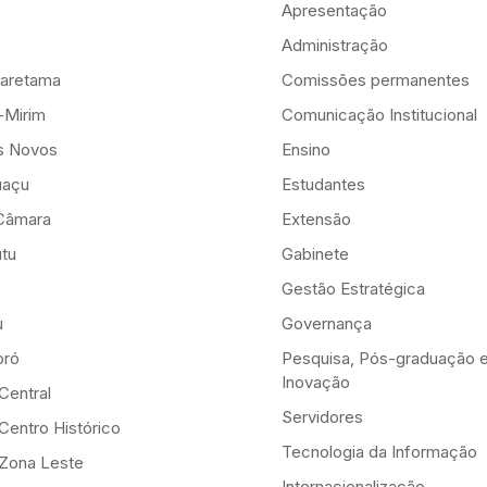
Apresentação
Administração
aretama
Comissões permanentes
-Mirim
Comunicação Institucional
is Novos
Ensino
uaçu
Estudantes
Câmara
Extensão
tu
Gabinete
Gestão Estratégica
u
Governança
ró
Pesquisa, Pós-graduação 
Inovação
Central
Servidores
Centro Histórico
Tecnologia da Informação
-Zona Leste
Internacionalização