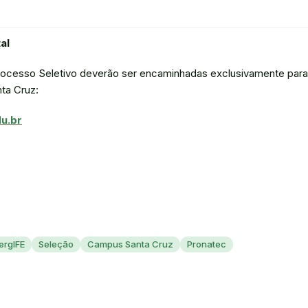
al
Processo Seletivo deverão ser encaminhadas exclusivamente para o
ta Cruz:
u.br
ergIFE
Seleção
Campus Santa Cruz
Pronatec