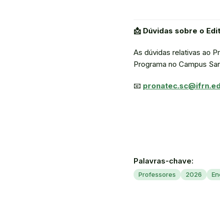
📩 Dúvidas sobre o Edit
As dúvidas relativas ao 
Programa no Campus San
📧
pronatec.sc@ifrn.ed
Palavras-chave:
Professores
2026
En