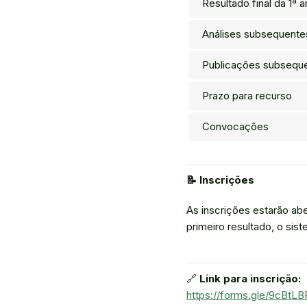
Resultado final da 1ª a
Análises subsequente
Publicações subsequ
Prazo para recurso
Convocações
📝 Inscrições
As inscrições estarão ab
primeiro resultado, o sis
🔗
Link para inscrição:
https://forms.gle/9cBt