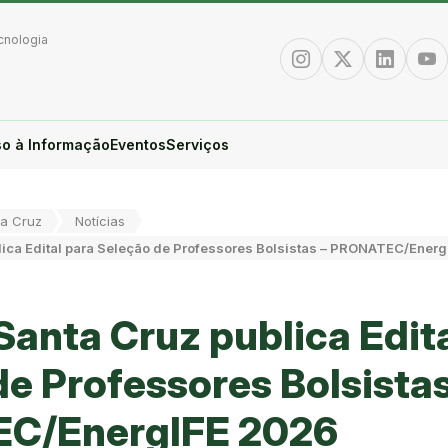
cnologia
Instagram
Twitter/X
Linkedin
You
o à Informação
Eventos
Serviços
a Cruz
Notícias
ica Edital para Seleção de Professores Bolsistas – PRONATEC/Ener
anta Cruz publica Edita
e Professores Bolsistas
C/EnergIFE 2026