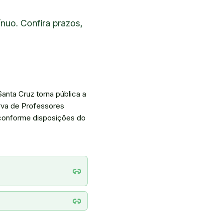
nuo. Confira prazos,
anta Cruz torna pública a
rva de Professores
conforme disposições do
link
link