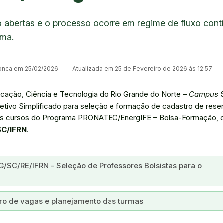
o abertas e o processo ocorre em regime de fluxo contí
ama.
onca em 25/02/2026
―
Atualizada em 25 de Fevereiro de 2026 às 12:57
ducação, Ciência e Tecnologia do Rio Grande do Norte –
Campus
S
etivo Simplificado para seleção e formação de cadastro de rese
nos cursos do Programa PRONATEC/EnergIFE – Bolsa-Formação, 
SC/IFRN
.
G/SC/RE/IFRN - Seleção de Professores Bolsistas para o
uadro de vagas e planejamento das turmas