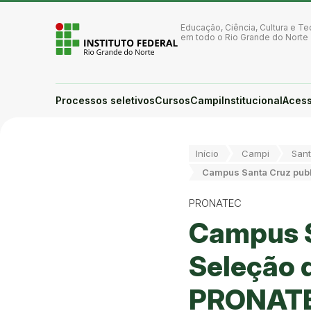
Ir para a página inicial
Ir para a busca
Educação, Ciência, Cultura e Te
Ir para o menu principal
em todo o Rio Grande do Norte
Ir para o conteúdo
Ir para o rodapé
Alto contraste
Login da Área Administrativa
Processos seletivos
Cursos
Campi
Institucional
Acess
Acessibilidade
Você está aqui:
Início
Campi
Sant
Campus Santa Cruz publ
PRONATEC
Campus S
Seleção d
PRONATE