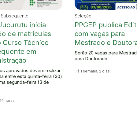
a Subsequente
Seleção
Jucurutu inicia
PPGEP publica Edit
do de matrículas
com vagas para
o Curso Técnico
Mestrado e Doutor
equente em
Serão 20 vagas para Mestrad
para Doutorado
istração
os aprovados devem realizar
Há 1 semana, 2 dias
la entre esta quinta-feira (30)
ima segunda-feira (3 de
 14 horas