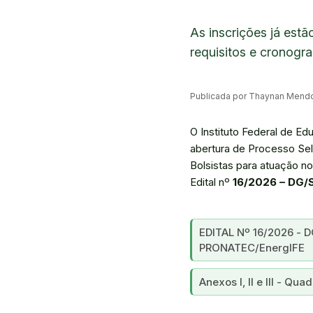
As inscrições já estã
requisitos e cronogr
Publicada por Thaynan Mend
O Instituto Federal de E
abertura de Processo Sel
Bolsistas para atuação 
Edital nº
16/2026 – DG/
EDITAL Nº 16/2026 - D
PRONATEC/EnergIFE
Anexos I, II e III - Q