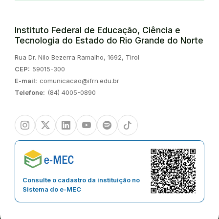
Instituto Federal de Educação, Ciência e
Tecnologia do Estado do Rio Grande do Norte
Endereço:
Rua Dr. Nilo Bezerra Ramalho, 1692, Tirol
CEP:
59015-300
E-mail:
comunicacao@ifrn.edu.br
Telefone:
(84) 4005-0890
Instagram
Twitter/X
Linkedin
Youtube
Spotify
TikTok
Consulte o cadastro da instituição no
Sistema do e-MEC