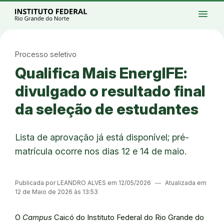
Ir para a página inicial
Início
Processos seletivos
Cursos
Campi
menu
Institucional
Acesso à Informação
Eventos
Serviços
Acessibilidade
Créditos
Ir para a busca
Alto contraste
Modo escuro
Busca
contrast
dark_mode
search
Instagram
Twitter/X
Facebook
Linkedin
Youtube
Ir para o menu principal
Menu
Ir para o conteúdo
Ir para o rodapé
Processo seletivo
Alto contraste
Qualifica Mais EnergIFE:
Login da Área Administrativa
Acessibilidade
divulgado o resultado final
da seleção de estudantes
Lista de aprovação já está disponível; pré-
matrícula ocorre nos dias 12 e 14 de maio.
Publicada por LEANDRO ALVES em 12/05/2026
―
Atualizada em
12 de Maio de 2026 às 13:53
O
Campus
Caicó do Instituto Federal do Rio Grande do