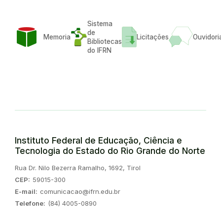
Sistema
de
Memoria
Licitações
Ouvidori
Bibliotecas
do IFRN
Instituto Federal de Educação, Ciência e
Tecnologia do Estado do Rio Grande do Norte
Endereço:
Rua Dr. Nilo Bezerra Ramalho, 1692, Tirol
CEP:
59015-300
E-mail:
comunicacao@ifrn.edu.br
Telefone:
(84) 4005-0890