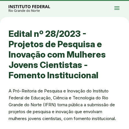
Ir para a página inicial
Início
Processos seletivos
Cursos
Campi
menu
Institucional
Acesso à Informação
Eventos
Serviços
Acessibilidade
Créditos
Ir para a busca
Alto contraste
Modo escuro
Busca
contrast
dark_mode
search
Instagram
Twitter/X
Facebook
Linkedin
Youtube
Ir para o menu principal
Menu
Ir para o conteúdo
Ir para o rodapé
Edital nº 28/2023 -
Alto contraste
Login da Área Administrativa
Projetos de Pesquisa e
Acessibilidade
Inovação com Mulheres
Jovens Cientistas -
Fomento Institucional
A Pró-Reitoria de Pesquisa e Inovação do Instituto
Federal de Educação, Ciência e Tecnologia do Rio
Grande do Norte (IFRN) torna pública a submissão de
projetos de pesquisa e inovação que envolvam
mulheres jovens cientistas, com fomento institucional.