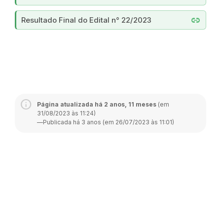
link
Resultado Final do Edital n° 22/2023
Página atualizada há 2 anos, 11 meses
(em
31/08/2023 às 11:24)
—
Publicada há 3 anos (em 26/07/2023 às 11:01)