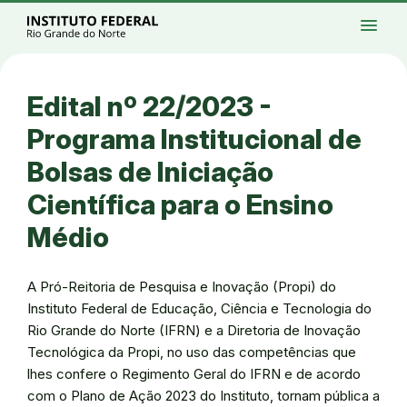
Ir para a página inicial
Início
Processos seletivos
Cursos
Campi
menu
Institucional
Acesso à Informação
Eventos
Serviços
Acessibilidade
Créditos
Ir para a busca
Alto contraste
Modo escuro
Busca
contrast
dark_mode
search
Instagram
Twitter/X
Facebook
Linkedin
Youtube
Ir para o menu principal
Menu
Ir para o conteúdo
Ir para o rodapé
Edital nº 22/2023 -
Alto contraste
Login da Área Administrativa
Programa Institucional de
Acessibilidade
Bolsas de Iniciação
Científica para o Ensino
Médio
A Pró-Reitoria de Pesquisa e Inovação (Propi) do
Instituto Federal de Educação, Ciência e Tecnologia do
Rio Grande do Norte (IFRN) e a Diretoria de Inovação
Tecnológica da Propi, no uso das competências que
lhes confere o Regimento Geral do IFRN e de acordo
com o Plano de Ação 2023 do Instituto, tornam pública a