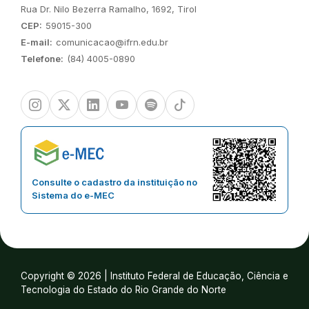
Endereço:
Rua Dr. Nilo Bezerra Ramalho, 1692, Tirol
CEP:
59015-300
E-mail:
comunicacao@ifrn.edu.br
Telefone:
(84) 4005-0890
Instagram
Twitter/X
Linkedin
Youtube
Spotify
TikTok
Consulte o cadastro da instituição no
Sistema do e-MEC
Copyright © 2026 | Instituto Federal de Educação, Ciência e
Tecnologia do Estado do Rio Grande do Norte