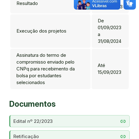
Resultado
04/08/2023
De
01/09/2023
Execução dos projetos
a
31/08/2024
Assinatura do termo de
compromisso enviado pelo
Até
CNPq para recebimento da
15/09/2023
bolsa por estudantes
selecionados
Documentos
link
Edital nº 22/2023
link
Retificação