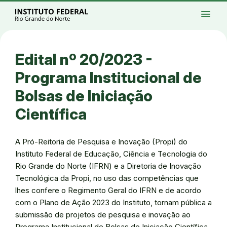
Ir para a página inicial
Início
Processos seletivos
Cursos
Campi
menu
Institucional
Acesso à Informação
Eventos
Serviços
Acessibilidade
Créditos
Ir para a busca
Alto contraste
Modo escuro
Busca
contrast
dark_mode
search
Instagram
Twitter/X
Facebook
Linkedin
Youtube
Ir para o menu principal
Menu
Ir para o conteúdo
Ir para o rodapé
Edital nº 20/2023 -
Alto contraste
Login da Área Administrativa
Programa Institucional de
Acessibilidade
Bolsas de Iniciação
Científica
A Pró-Reitoria de Pesquisa e Inovação (Propi) do
Instituto Federal de Educação, Ciência e Tecnologia do
Rio Grande do Norte (IFRN) e a Diretoria de Inovação
Tecnológica da Propi, no uso das competências que
lhes confere o Regimento Geral do IFRN e de acordo
com o Plano de Ação 2023 do Instituto, tornam pública a
submissão de projetos de pesquisa e inovação ao
Programa Institucional de Bolsas de Iniciação Científica