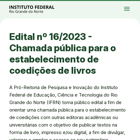
Ir para a página inicial
Início
Processos seletivos
Cursos
Campi
menu
Institucional
Acesso à Informação
Eventos
Serviços
Acessibilidade
Créditos
Ir para a busca
Alto contraste
Modo escuro
Busca
contrast
dark_mode
search
Instagram
Twitter/X
Facebook
Linkedin
Youtube
Ir para o menu principal
Menu
Ir para o conteúdo
Ir para o rodapé
Edital nº 16/2023 -
Alto contraste
Login da Área Administrativa
Chamada pública para o
Acessibilidade
estabelecimento de
coedições de livros
A Pró-Reitoria de Pesquisa e Inovação do Instituto
Federal de Educação, Ciência e Tecnologia do Rio
Grande do Norte (IFRN) torna público edital a fim de
orientar uma chamada pública para o estabelecimento
de coedições com outras editoras acadêmicas ou
universitárias com o objetivo de publicar textos na
forma de livro, impresso e/ou digital, a fim de divulgar,
valorizar e ampliar o acesso ao seu patrimônio