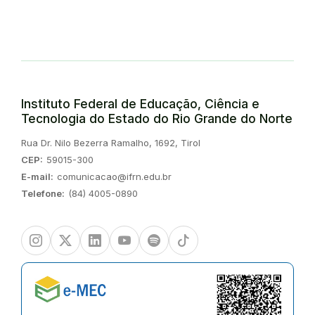
Instituto Federal de Educação, Ciência e
Tecnologia do Estado do Rio Grande do Norte
Endereço:
Rua Dr. Nilo Bezerra Ramalho, 1692, Tirol
CEP:
59015-300
E-mail:
comunicacao@ifrn.edu.br
Telefone:
(84) 4005-0890
Instagram
Twitter/X
Linkedin
Youtube
Spotify
TikTok