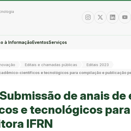
cnologia
Instagram
Twitter/X
Linkedin
You
o à Informação
Eventos
Serviços
Inovação
Editais e chamadas públicas
Editais 2023
cadêmico-científicos e tecnológicos para compilação e publicação pe
- Submissão de anais de
cos e tecnológicos par
itora IFRN