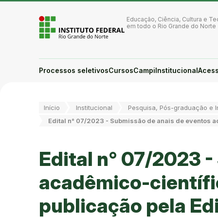
Ir para a página inicial
Ir para a busca
Educação, Ciência, Cultura e Te
Ir para o menu principal
em todo o Rio Grande do Norte
Ir para o conteúdo
Ir para o rodapé
Alto contraste
Login da Área Administrativa
Processos seletivos
Cursos
Campi
Institucional
Acess
Acessibilidade
Você está aqui:
Início
Institucional
Pesquisa, Pós-graduação e 
Edital n° 07/2023 - Submissão de anais de eventos a
Edital n° 07/2023 
acadêmico-científi
publicação pela Ed