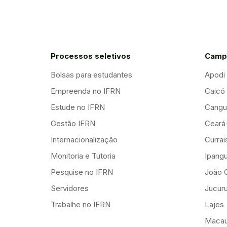
Processos seletivos
Camp
Bolsas para estudantes
Apodi
Empreenda no IFRN
Caicó
Estude no IFRN
Cangu
Gestão IFRN
Ceará
Internacionalização
Curra
Monitoria e Tutoria
Ipang
Pesquise no IFRN
João 
Servidores
Jucuru
Trabalhe no IFRN
Lajes
Maca