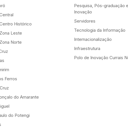
ró
Pesquisa, Pós-graduação 
Inovação
Central
Servidores
Centro Histórico
Tecnologia da Informação
-Zona Leste
Internacionalização
-Zona Norte
Infraestrutura
Cruz
Polo de Inovação Currais 
as
mirim
os Ferros
 Cruz
onçalo do Amarante
iguel
ulo do Potengi
s