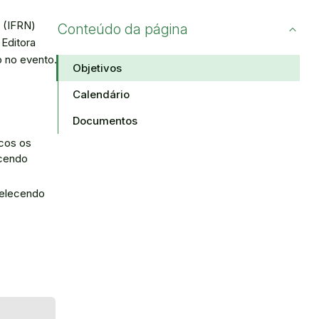
e (IFRN)
Conteúdo da página
 Editora
o no evento.
Objetivos
Calendário
Documentos
icos os
ecendo
belecendo