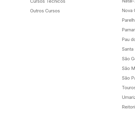
Natal
Cursos Técnicos
Nova 
Outros Cursos
Parelh
Parna
Pau d
Santa
São G
São M
São Pa
Touro
Umariz
Reitor