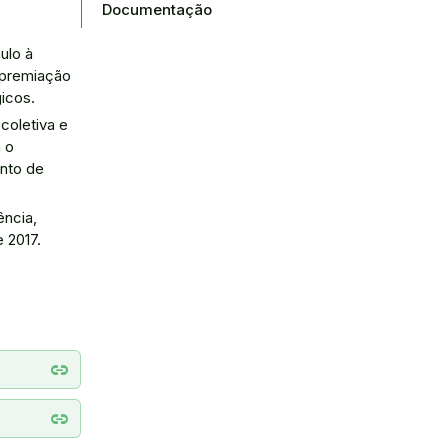
Documentação
ulo à
a premiação
icos.
coletiva e
 o
ento de
ência,
 2017.
link
link