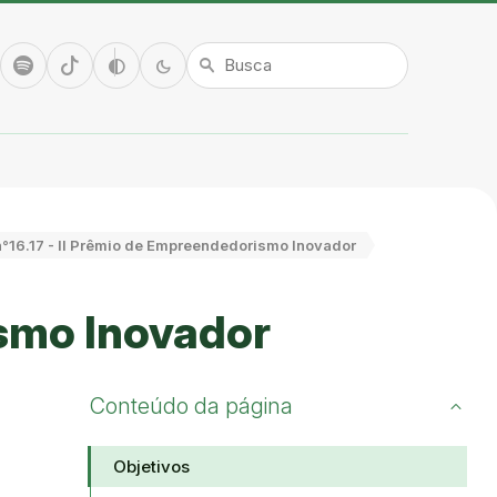
tube
Spotify
TikTok
Alto contraste
Modo escuro
contrast
dark_mode
search
 n°16.17 - II Prêmio de Empreendedorismo Inovador
ismo Inovador
Conteúdo da página
Objetivos