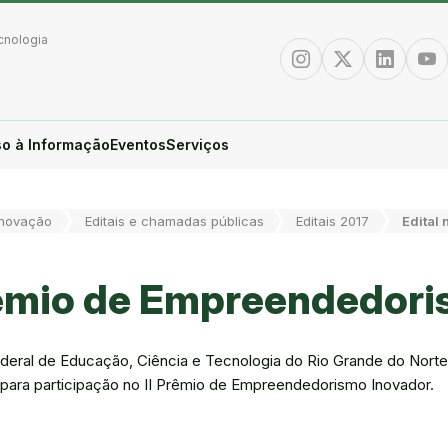
cnologia
Instagram
Twitter/X
Linkedin
You
o à Informação
Eventos
Serviços
Inovação
Editais e chamadas públicas
Editais 2017
Edital
 Prêmio de Empreendedor
Federal de Educação, Ciência e Tecnologia do Rio Grande do Norte
s para participação no II Prêmio de Empreendedorismo Inovador.