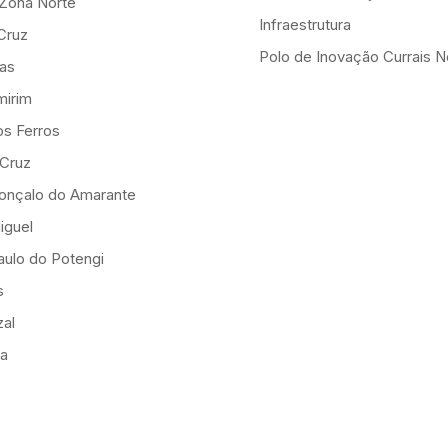
-Zona Norte
Infraestrutura
Cruz
Polo de Inovação Currais 
as
mirim
os Ferros
 Cruz
onçalo do Amarante
iguel
ulo do Potengi
s
al
ia