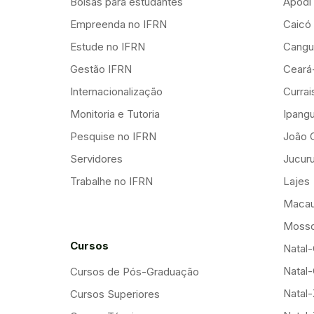
Bolsas para estudantes
Apodi
Empreenda no IFRN
Caicó
Estude no IFRN
Cangu
Gestão IFRN
Ceará
Internacionalização
Curra
Monitoria e Tutoria
Ipang
Pesquise no IFRN
João 
Servidores
Jucuru
Trabalhe no IFRN
Lajes
Maca
Mosso
Cursos
Natal-
Natal-
Cursos de Pós-Graduação
Natal
Cursos Superiores