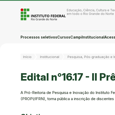
Ir para a página inicial
Ir para a busca
Educação, Ciência, Cultura e Te
Ir para o menu principal
em todo o Rio Grande do Norte
Ir para o conteúdo
Ir para o rodapé
Alto contraste
Login da Área Administrativa
Processos seletivos
Cursos
Campi
Institucional
Acess
Acessibilidade
Você está aqui:
Início
Institucional
Pesquisa, Pós-graduação e 
Edital n°16.17 - II
A Pró-Reitoria de Pesquisa e Inovação do Instituto 
(PROPI/IFRN), torna pública a inscrição de discente