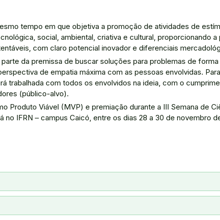
mesmo tempo em que objetiva a promoção de atividades de estím
ológica, social, ambiental, criativa e cultural, proporcionando 
entáveis, com claro potencial inovador e diferenciais mercadológ
o parte da premissa de buscar soluções para problemas de forma 
a perspectiva de empatia máxima com as pessoas envolvidas. Para
rá trabalhada com todos os envolvidos na ideia, com o cumprim
ores (público-alvo).
imo Produto Viável (MVP) e premiação durante a III Semana de Ci
rá no IFRN – campus Caicó, entre os dias 28 a 30 de novembro de