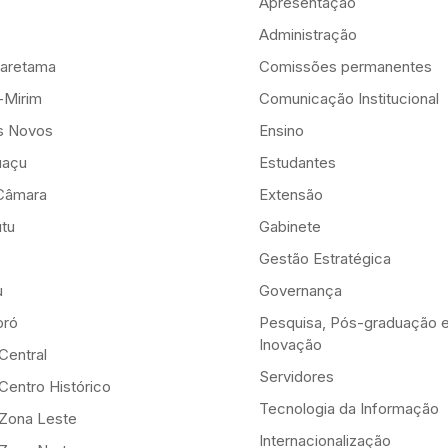
Apresentação
Administração
aretama
Comissões permanentes
-Mirim
Comunicação Institucional
is Novos
Ensino
uaçu
Estudantes
Câmara
Extensão
tu
Gabinete
Gestão Estratégica
u
Governança
ró
Pesquisa, Pós-graduação 
Inovação
Central
Servidores
Centro Histórico
Tecnologia da Informação
-Zona Leste
Internacionalização