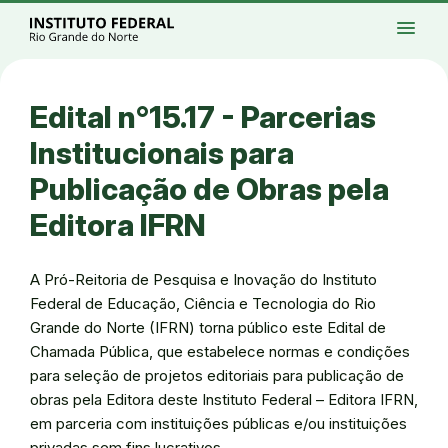
Ir para a página inicial
Início
Processos seletivos
Cursos
Campi
menu
Institucional
Acesso à Informação
Eventos
Serviços
Acessibilidade
Créditos
Ir para a busca
Alto contraste
Modo escuro
Busca
contrast
dark_mode
search
Instagram
Twitter/X
Facebook
Linkedin
Youtube
Ir para o menu principal
Menu
Ir para o conteúdo
Ir para o rodapé
Edital n°15.17 - Parcerias
Alto contraste
Login da Área Administrativa
Institucionais para
Acessibilidade
Publicação de Obras pela
Editora IFRN
A Pró-Reitoria de Pesquisa e Inovação do Instituto
Federal de Educação, Ciência e Tecnologia do Rio
Grande do Norte (IFRN) torna público este Edital de
Chamada Pública, que estabelece normas e condições
para seleção de projetos editoriais para publicação de
obras pela Editora deste Instituto Federal – Editora IFRN,
em parceria com instituições públicas e/ou instituições
privadas sem fins lucrativos.