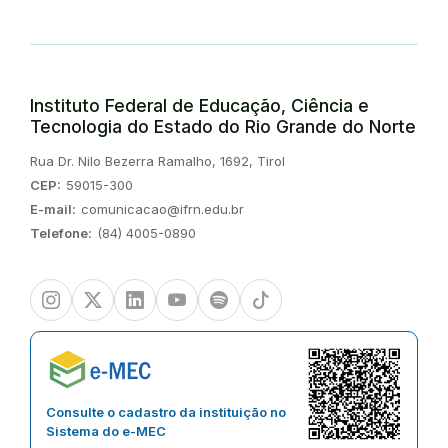
Instituto Federal de Educação, Ciência e
Tecnologia do Estado do Rio Grande do Norte
Endereço:
Rua Dr. Nilo Bezerra Ramalho, 1692, Tirol
CEP:
59015-300
E-mail:
comunicacao@ifrn.edu.br
Telefone:
(84) 4005-0890
Instagram
Twitter/X
Linkedin
Youtube
Spotify
TikTok
Consulte o cadastro da instituição no
Sistema do e-MEC