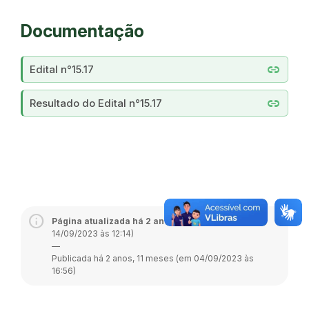
Documentação
link
Edital n°15.17
link
Resultado do Edital n°15.17
Página atualizada há 2 anos, 10 meses
(em
14/09/2023 às 12:14)
—
Publicada há 2 anos, 11 meses (em 04/09/2023 às
16:56)