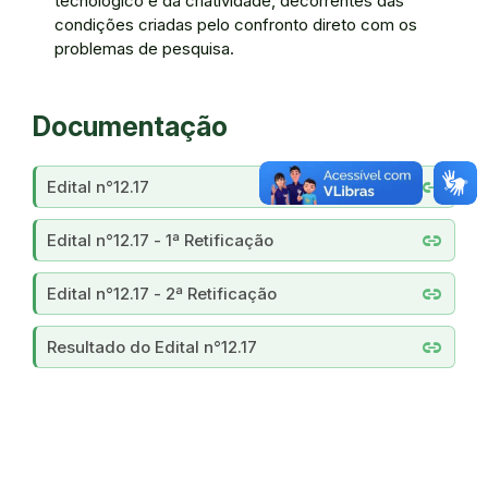
tecnológico e da criatividade, decorrentes das
condições criadas pelo confronto direto com os
problemas de pesquisa.
Documentação
link
Edital n°12.17
link
Edital n°12.17 - 1ª Retificação
link
Edital n°12.17 - 2ª Retificação
link
Resultado do Edital n°12.17