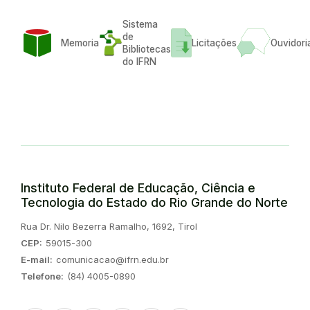
Sistema
de
Memoria
Licitações
Ouvidori
Bibliotecas
do IFRN
Instituto Federal de Educação, Ciência e
Tecnologia do Estado do Rio Grande do Norte
Endereço:
Rua Dr. Nilo Bezerra Ramalho, 1692, Tirol
CEP:
59015-300
E-mail:
comunicacao@ifrn.edu.br
Telefone:
(84) 4005-0890