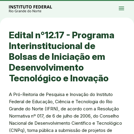
Ir para a página inicial
Início
Processos seletivos
Cursos
Campi
menu
Institucional
Acesso à Informação
Eventos
Serviços
Acessibilidade
Créditos
Ir para a busca
Alto contraste
Modo escuro
Busca
contrast
dark_mode
search
Instagram
Twitter/X
Facebook
Linkedin
Youtube
Ir para o menu principal
Menu
Ir para o conteúdo
Ir para o rodapé
Edital n°12.17 - Programa
Alto contraste
Login da Área Administrativa
Interinstitucional de
Acessibilidade
Bolsas de Iniciação em
Desenvolvimento
Tecnológico e Inovação
A Pró-Reitoria de Pesquisa e Inovação do Instituto
Federal de Educação, Ciência e Tecnologia do Rio
Grande do Norte (IFRN), de acordo com a Resolução
Normativa nº 017, de 6 de julho de 2006, do Conselho
Nacional de Desenvolvimento Científico e Tecnológico
(CNPq), torna pública a submissão de projetos de