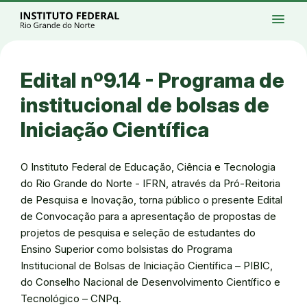
Ir para a página inicial
Início
Processos seletivos
Cursos
Campi
menu
Institucional
Acesso à Informação
Eventos
Serviços
Acessibilidade
Créditos
Ir para a busca
Alto contraste
Modo escuro
Busca
contrast
dark_mode
search
Instagram
Twitter/X
Facebook
Linkedin
Youtube
Ir para o menu principal
Menu
Ir para o conteúdo
Ir para o rodapé
Edital nº9.14 - Programa de
Alto contraste
Login da Área Administrativa
institucional de bolsas de
Acessibilidade
Iniciação Científica
O Instituto Federal de Educação, Ciência e Tecnologia
do Rio Grande do Norte - IFRN, através da Pró-Reitoria
de Pesquisa e Inovação, torna público o presente Edital
de Convocação para a apresentação de propostas de
projetos de pesquisa e seleção de estudantes do
Ensino Superior como bolsistas do Programa
Institucional de Bolsas de Iniciação Científica – PIBIC,
do Conselho Nacional de Desenvolvimento Científico e
Tecnológico – CNPq.