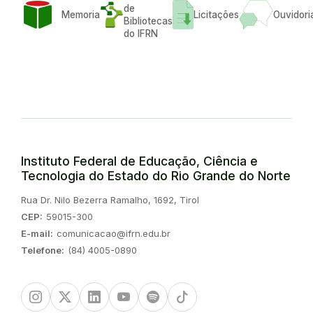
de
Memoria
Licitações
Ouvidori
Bibliotecas
do IFRN
Instituto Federal de Educação, Ciência e
Tecnologia do Estado do Rio Grande do Norte
Endereço:
Rua Dr. Nilo Bezerra Ramalho, 1692, Tirol
CEP:
59015-300
E-mail:
comunicacao@ifrn.edu.br
Telefone:
(84) 4005-0890
Instagram
Twitter/X
Linkedin
Youtube
Spotify
TikTok