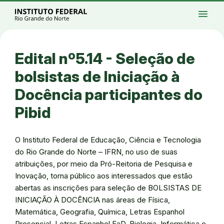
Ir para a página inicial
Início
Processos seletivos
Cursos
Campi
menu
Institucional
Acesso à Informação
Eventos
Serviços
Acessibilidade
Créditos
Ir para a busca
Alto contraste
Modo escuro
Busca
contrast
dark_mode
search
Instagram
Twitter/X
Facebook
Linkedin
Youtube
Ir para o menu principal
Menu
Ir para o conteúdo
Ir para o rodapé
Edital nº5.14 - Seleção de
Alto contraste
Login da Área Administrativa
bolsistas de Iniciação à
Acessibilidade
Docência participantes do
Pibid
O Instituto Federal de Educação, Ciência e Tecnologia
do Rio Grande do Norte – IFRN, no uso de suas
atribuições, por meio da Pró-Reitoria de Pesquisa e
Inovação, torna público aos interessados que estão
abertas as inscrições para seleção de BOLSISTAS DE
INICIAÇÃO À DOCÊNCIA nas áreas de Física,
Matemática, Geografia, Química, Letras Espanhol
Presencial, Letras Espanhol EaD, Biologia, Informática e