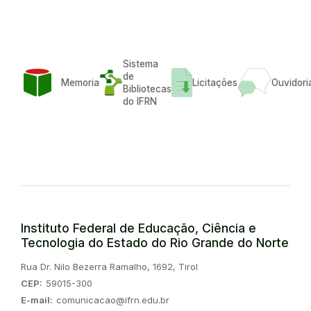
Sistema
de
Memoria
Licitações
Ouvidori
Bibliotecas
do IFRN
Instituto Federal de Educação, Ciência e
Tecnologia do Estado do Rio Grande do Norte
Endereço:
Rua Dr. Nilo Bezerra Ramalho, 1692, Tirol
CEP:
59015-300
E-mail:
comunicacao@ifrn.edu.br