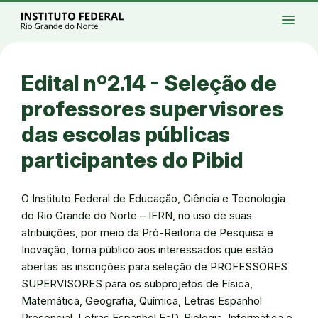
Ir para a página inicial
Início
Processos seletivos
Cursos
Campi
menu
Institucional
Acesso à Informação
Eventos
Serviços
Acessibilidade
Créditos
Ir para a busca
Alto contraste
Modo escuro
Busca
contrast
dark_mode
search
Instagram
Twitter/X
Facebook
Linkedin
Youtube
Ir para o menu principal
Menu
Ir para o conteúdo
Ir para o rodapé
Edital nº2.14 - Seleção de
Alto contraste
Login da Área Administrativa
professores supervisores
Acessibilidade
das escolas públicas
participantes do Pibid
O Instituto Federal de Educação, Ciência e Tecnologia
do Rio Grande do Norte – IFRN, no uso de suas
atribuições, por meio da Pró-Reitoria de Pesquisa e
Inovação, torna público aos interessados que estão
abertas as inscrições para seleção de PROFESSORES
SUPERVISORES para os subprojetos de Física,
Matemática, Geografia, Química, Letras Espanhol
Presencial, Letras Espanhol EaD, Biologia, Informática e