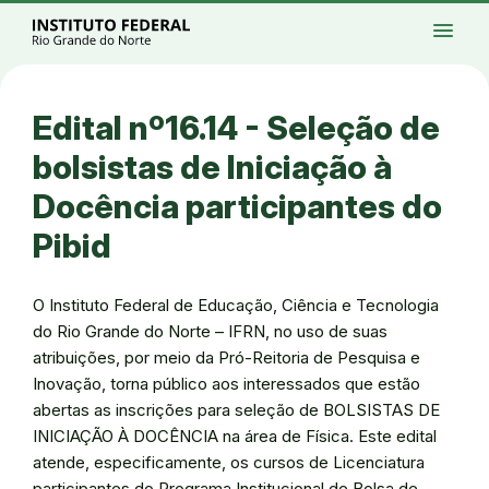
Ir para a página inicial
Início
Processos seletivos
Cursos
Campi
menu
Institucional
Acesso à Informação
Eventos
Serviços
Acessibilidade
Créditos
Ir para a busca
Alto contraste
Modo escuro
Busca
contrast
dark_mode
search
Instagram
Twitter/X
Facebook
Linkedin
Youtube
Ir para o menu principal
Menu
Ir para o conteúdo
Ir para o rodapé
Edital nº16.14 - Seleção de
Alto contraste
Login da Área Administrativa
bolsistas de Iniciação à
Acessibilidade
Docência participantes do
Pibid
O Instituto Federal de Educação, Ciência e Tecnologia
do Rio Grande do Norte – IFRN, no uso de suas
atribuições, por meio da Pró-Reitoria de Pesquisa e
Inovação, torna público aos interessados que estão
abertas as inscrições para seleção de BOLSISTAS DE
INICIAÇÃO À DOCÊNCIA na área de Física. Este edital
atende, especificamente, os cursos de Licenciatura
participantes do Programa Institucional de Bolsa de