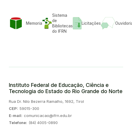
Sistema
de
Memoria
Licitações
Ouvidori
Bibliotecas
do IFRN
Instituto Federal de Educação, Ciência e
Tecnologia do Estado do Rio Grande do Norte
Endereço:
Rua Dr. Nilo Bezerra Ramalho, 1692, Tirol
CEP:
59015-300
E-mail:
comunicacao@ifrn.edu.br
Telefone:
(84) 4005-0890