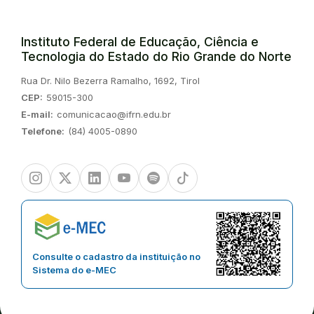
Instituto Federal de Educação, Ciência e
Tecnologia do Estado do Rio Grande do Norte
Endereço:
Rua Dr. Nilo Bezerra Ramalho, 1692, Tirol
CEP:
59015-300
E-mail:
comunicacao@ifrn.edu.br
Telefone:
(84) 4005-0890
Instagram
Twitter/X
Linkedin
Youtube
Spotify
TikTok
Consulte o cadastro da instituição no
Sistema do e-MEC