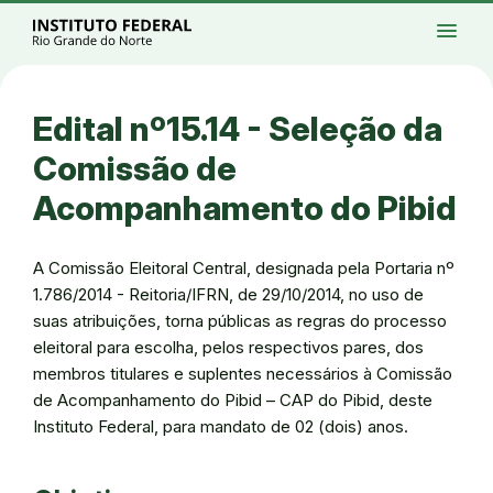
Ir para a página inicial
Início
Processos seletivos
Cursos
Campi
menu
Institucional
Acesso à Informação
Eventos
Serviços
Acessibilidade
Créditos
Ir para a busca
Alto contraste
Modo escuro
Busca
contrast
dark_mode
search
Instagram
Twitter/X
Facebook
Linkedin
Youtube
Ir para o menu principal
Menu
Ir para o conteúdo
Ir para o rodapé
Edital nº15.14 - Seleção da
Alto contraste
Login da Área Administrativa
Comissão de
Acessibilidade
Acompanhamento do Pibid
A Comissão Eleitoral Central, designada pela Portaria nº
1.786/2014 - Reitoria/IFRN, de 29/10/2014, no uso de
suas atribuições, torna públicas as regras do processo
eleitoral para escolha, pelos respectivos pares, dos
membros titulares e suplentes necessários à Comissão
de Acompanhamento do Pibid – CAP do Pibid, deste
Instituto Federal, para mandato de 02 (dois) anos.