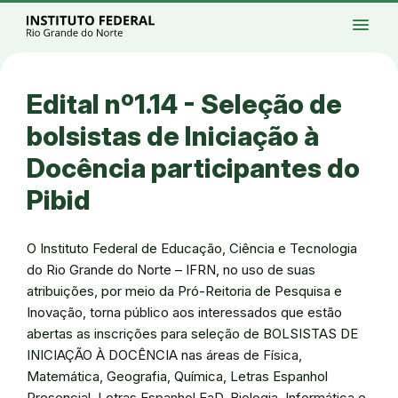
Ir para a página inicial
Início
Processos seletivos
Cursos
Campi
menu
Institucional
Acesso à Informação
Eventos
Serviços
Acessibilidade
Créditos
Ir para a busca
Alto contraste
Modo escuro
Busca
contrast
dark_mode
search
Instagram
Twitter/X
Facebook
Linkedin
Youtube
Ir para o menu principal
Menu
Ir para o conteúdo
Ir para o rodapé
Edital nº1.14 - Seleção de
Alto contraste
Login da Área Administrativa
bolsistas de Iniciação à
Acessibilidade
Docência participantes do
Pibid
O Instituto Federal de Educação, Ciência e Tecnologia
do Rio Grande do Norte – IFRN, no uso de suas
atribuições, por meio da Pró-Reitoria de Pesquisa e
Inovação, torna público aos interessados que estão
abertas as inscrições para seleção de BOLSISTAS DE
INICIAÇÃO À DOCÊNCIA nas áreas de Física,
Matemática, Geografia, Química, Letras Espanhol
Presencial, Letras Espanhol EaD, Biologia, Informática e