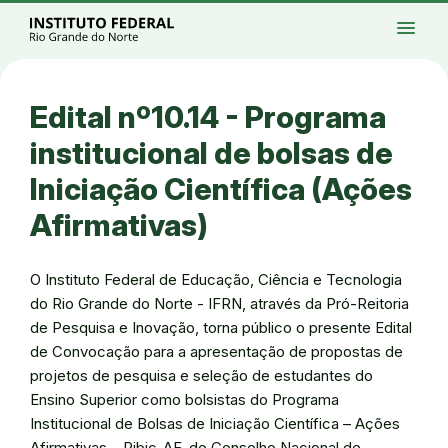
Ir para a página inicial
Início
Processos seletivos
Cursos
Campi
menu
Institucional
Acesso à Informação
Eventos
Serviços
Acessibilidade
Créditos
Ir para a busca
Alto contraste
Modo escuro
Busca
contrast
dark_mode
search
Instagram
Twitter/X
Facebook
Linkedin
Youtube
Ir para o menu principal
Menu
Ir para o conteúdo
Ir para o rodapé
Edital nº10.14 - Programa
Alto contraste
Login da Área Administrativa
institucional de bolsas de
Acessibilidade
Iniciação Científica (Ações
Afirmativas)
O Instituto Federal de Educação, Ciência e Tecnologia
do Rio Grande do Norte - IFRN, através da Pró-Reitoria
de Pesquisa e Inovação, torna público o presente Edital
de Convocação para a apresentação de propostas de
projetos de pesquisa e seleção de estudantes do
Ensino Superior como bolsistas do Programa
Institucional de Bolsas de Iniciação Científica – Ações
Afirmativas – Pibic-AF, do Conselho Nacional de