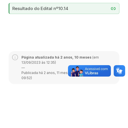
link
Resultado do Edital nº10.14
Página atualizada há 2 anos, 10 meses
(em
13/09/2023 às 12:35)
—
Publicada há 2 anos, 11 meses (em 08/09/2023 às
09:52)