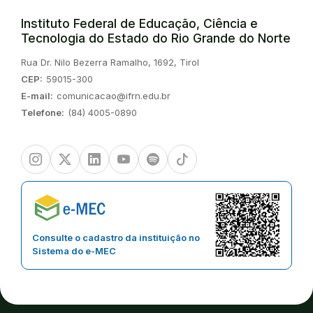
Instituto Federal de Educação, Ciência e
Tecnologia do Estado do Rio Grande do Norte
Endereço:
Rua Dr. Nilo Bezerra Ramalho, 1692, Tirol
CEP:
59015-300
E-mail:
comunicacao@ifrn.edu.br
Telefone:
(84) 4005-0890
Instagram
Twitter/X
Linkedin
Youtube
Spotify
TikTok
Consulte o cadastro da instituição no
Sistema do e-MEC