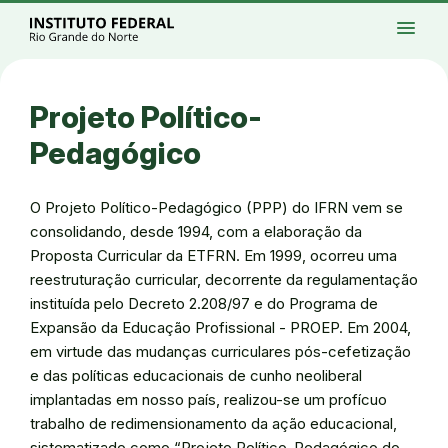
Ir para a página inicial
Início
Processos seletivos
Cursos
Campi
menu
Institucional
Acesso à Informação
Eventos
Serviços
Acessibilidade
Créditos
Ir para a busca
Alto contraste
Modo escuro
Busca
contrast
dark_mode
search
Instagram
Twitter/X
Facebook
Linkedin
Youtube
Ir para o menu principal
Menu
Ir para o conteúdo
Ir para o rodapé
Projeto Político-
Alto contraste
Login da Área Administrativa
Pedagógico
Acessibilidade
O Projeto Político-Pedagógico (PPP) do IFRN vem se
consolidando, desde 1994, com a elaboração da
Proposta Curricular da ETFRN. Em 1999, ocorreu uma
reestruturação curricular, decorrente da regulamentação
instituída pelo Decreto 2.208/97 e do Programa de
Expansão da Educação Profissional - PROEP. Em 2004,
em virtude das mudanças curriculares pós-cefetização
e das políticas educacionais de cunho neoliberal
implantadas em nosso país, realizou-se um profícuo
trabalho de redimensionamento da ação educacional,
sistematizado como “Projeto Político-Pedagógico do