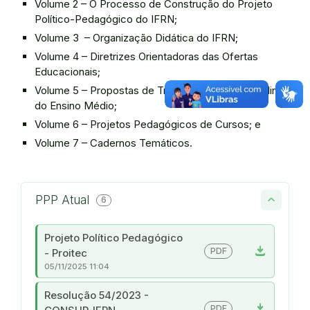
Volume 2 – O Processo de Construção do Projeto
Político-Pedagógico do IFRN;
Volume 3 – Organização Didática do IFRN;
Volume 4 – Diretrizes Orientadoras das Ofertas
Educacionais;
Volume 5 – Propostas de Trabalho para as Disciplinas
do Ensino Médio;
Volume 6 – Projetos Pedagógicos de Cursos; e
Volume 7 – Cadernos Temáticos.
PPP Atual
6
Projeto Político Pedagógico
download
PDF
- Proitec
05/11/2025 11:04
Resolução 54/2023 -
download
PDF