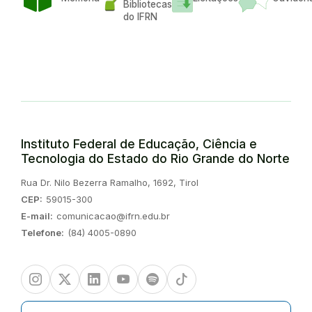
Bibliotecas
do IFRN
Instituto Federal de Educação, Ciência e
Tecnologia do Estado do Rio Grande do Norte
Endereço:
Rua Dr. Nilo Bezerra Ramalho, 1692, Tirol
CEP:
59015-300
E-mail:
comunicacao@ifrn.edu.br
Telefone:
(84) 4005-0890
Instagram
Twitter/X
Linkedin
Youtube
Spotify
TikTok