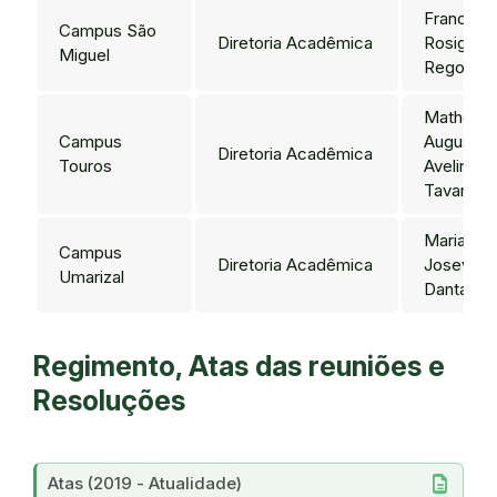
Francisc
Campus São
Diretoria Acadêmica
Rosiglei 
Miguel
Rego
Matheus
Campus
Augusto
Diretoria Acadêmica
Touros
Avelino
Tavares
Maria
Campus
Diretoria Acadêmica
Josevani
Umarizal
Dantas
Regimento, Atas das reuniões e
Resoluções
description
Atas (2019 - Atualidade)