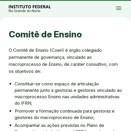
Ir para a página inicial
Início
Processos seletivos
Cursos
Campi
menu
Institucional
Acesso à Informação
Eventos
Serviços
Acessibilidade
Créditos
Ir para a busca
Alto contraste
Modo escuro
Busca
contrast
dark_mode
search
Instagram
Twitter/X
Facebook
Linkedin
Youtube
Ir para o menu principal
Menu
Ir para o conteúdo
Ir para o rodapé
Comitê de Ensino
Alto contraste
Login da Área Administrativa
Acessibilidade
O Comitê de Ensino (Coen) é órgão colegiado
permanente de governança, vinculado ao
macroprocesso de Ensino, de caráter consultivo, com
os objetivos de:
Constituir-se como espaço de articulação
permanente junto à gestoras e gestores vinculado ao
macroprocesso Ensino nas unidades administrativas
do IFRN;
Promover a formação continuada para gestoras e
gestores do macroprocesso de Ensino;
Acompanhar as ações previstas no Plano de