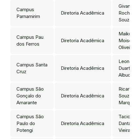
Givanald
Campus
Diretoria Acadêmica
Rocha de
Parnamirim
Souza
Maikon
Campus Pau
Diretoria Acadêmica
Moises d
dos Ferros
Oliveira 
Leonardo
Campus Santa
Diretoria Acadêmica
Duarte d
Cruz
Albuquer
Campus São
Ricardo
Gonçalo do
Diretoria Acadêmica
Souza
Amarante
Marques
Campus São
Tacicleid
Paulo do
Diretoria Acadêmica
Dantas
Potengi
Vieira