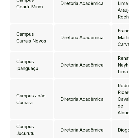
Diretoria Acadêmica
Lima Lop
Ceará-Mirim
Araujo da
Rocha
Francarlo
Campus
Diretoria Acadêmica
Martins d
Currais Novos
Carvalho
Renata
Campus
Diretoria Acadêmica
Nayhara 
Ipanguaçu
Lima
Rodrigo
Ricardo
Campus João
Diretoria Acadêmica
Cavalcant
Câmara
de
Albuquer
Campus
Diretoria Acadêmica
Diogo Va
Jucurutu