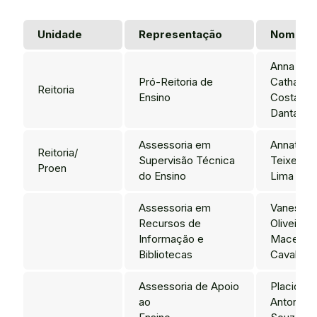
Unidade
Representação
Nome
Anna
Pró-Reitoria de
Catharina
Reitoria
Ensino
Costa
Dantas
Assessoria em
Annaterra
Reitoria/
Supervisão Técnica
Teixeira 
Proen
do Ensino
Lima
Assessoria em
Vanessa
Recursos de
Oliveira d
Informação e
Macedo
Bibliotecas
Cavalcant
Assessoria de Apoio
Placido
ao
Antonio 