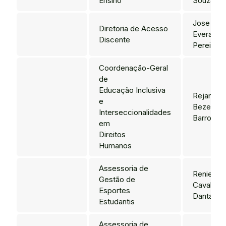
Ensino
Souza Ne
Jose
Diretoria de Acesso
Everaldo
Discente
Pereira
Coordenação-Geral
de
Educação Inclusiva
Rejane
e
Bezerra
Interseccionalidades
Barros
em
Direitos
Humanos
Assessoria de
Renier
Gestão de
Cavalcant
Esportes
Dantas
Estudantis
Assessoria de