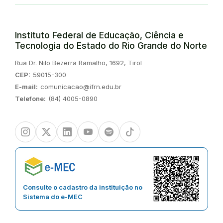
Instituto Federal de Educação, Ciência e
Tecnologia do Estado do Rio Grande do Norte
Endereço:
Rua Dr. Nilo Bezerra Ramalho, 1692, Tirol
CEP:
59015-300
E-mail:
comunicacao@ifrn.edu.br
Telefone:
(84) 4005-0890
Instagram
Twitter/X
Linkedin
Youtube
Spotify
TikTok
Consulte o cadastro da instituição no
Sistema do e-MEC