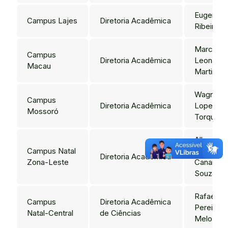
Eugenio
Campus Lajes
Diretoria Acadêmica
Ribeiro Si
Marcos
Campus
Diretoria Acadêmica
Leonardo
Macau
Martins S
Wagner
Campus
Diretoria Acadêmica
Lopes
Mossoró
Torquato
Alberico
Campus Natal
Teixeira
Diretoria Acadêmica
Zona-Leste
Canario 
Souza
Rafael
Campus
Diretoria Acadêmica
Pereira d
Natal-Central
de Ciências
Melo