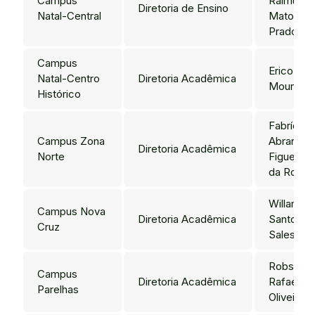
Campus
Raimund
Diretoria de Ensino
Natal-Central
Matos
Prado
Campus
Erico de
Natal-Centro
Diretoria Acadêmica
Moura Ne
Histórico
Fabrícia
Campus Zona
Abrantes
Diretoria Acadêmica
Norte
Figueired
da Rocha
Willame
Campus Nova
Diretoria Acadêmica
Santos d
Cruz
Sales
Robson
Campus
Diretoria Acadêmica
Rafael de
Parelhas
Oliveira