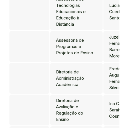
Tecnologias
Luciana
Educacionais e
Guedes
Educação à
Santos
Distância
Juzelly
Assessoria de
Fernande
Programas e
Barreto
Projetos de Ensino
Moreira
Frederic
Diretoria de
Augusto
Administração
Fernande
Acadêmica
Silveira
Diretoria de
Iria Caline
Avaliação e
Saraiva
Regulação do
Cosme
Ensino