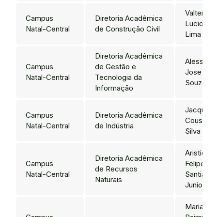
Valtencir
Campus
Diretoria Acadêmica
Lucio de
Natal-Central
de Construção Civil
Lima Go
Diretoria Acadêmica
Alessand
Campus
de Gestão e
Jose de
Natal-Central
Tecnologia da
Souza
Informação
Jacques
Campus
Diretoria Acadêmica
Cousteau
Natal-Central
de Indústria
Silva Bor
Aristides
Diretoria Acadêmica
Campus
Felipe
de Recursos
Natal-Central
Santiago
Naturais
Junior
Maria