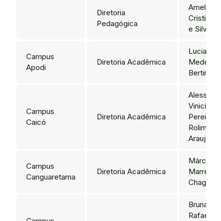
Amelia
Diretoria
Cristina R
Pedagógica
e Silva
Luciana
Campus
Diretoria Acadêmica
Medeiros
Apodi
Bertini
Alessand
Vinicius
Campus
Diretoria Acadêmica
Pereira
Caicó
Rolim de
Araujo
Márcio
Campus
Diretoria Acadêmica
Marreiro 
Canguaretama
Chagas
Bruna
Rafaela 
Campus