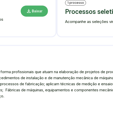
1 processo
download
Processos selet
Baixar
os
Acompanhe as seleções vin
orma profissionais que atuam na elaboração de projetos de pro
ocedimentos de instalação e de manutenção mecânica de máqui
 processos de fabricação; aplicam técnicas de medição e ensaio
ias; Fábricas de máquinas, equipamentos e componentes mecânic
ço.