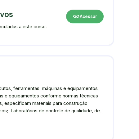
ivos
link
Acessar
culadas a este curso.
dutos, ferramentas, máquinas e equipamentos
nas e equipamentos conforme normas técnicas
s; especificam materiais para construção
os; Laboratórios de controle de qualidade, de