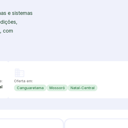
as e sistemas
dições,
s, com
domain
e:
Oferta em:
al
Canguaretama
Mossoró
Natal-Central