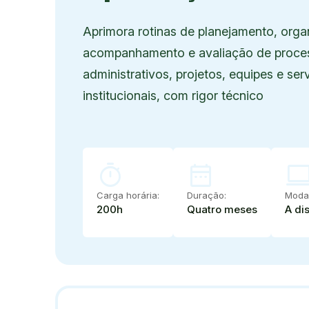
Aprimora rotinas de planejamento, orga
acompanhamento e avaliação de proce
administrativos, projetos, equipes e ser
institucionais, com rigor técnico
timer
date_range
compute
Carga horária:
Duração:
Modal
200h
Quatro meses
A di