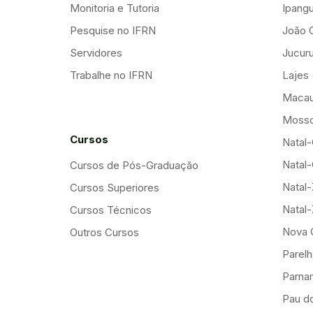
Monitoria e Tutoria
Ipang
Pesquise no IFRN
João 
Servidores
Jucuru
Trabalhe no IFRN
Lajes
Maca
Mosso
Cursos
Natal-
Natal-
Cursos de Pós-Graduação
Natal
Cursos Superiores
Natal
Cursos Técnicos
Nova 
Outros Cursos
Parelh
Parna
Pau d