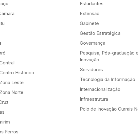
uaçu
Estudantes
Câmara
Extensão
tu
Gabinete
Gestão Estratégica
u
Governança
ró
Pesquisa, Pós-graduação 
Inovação
Central
Servidores
Centro Histórico
Tecnologia da Informação
-Zona Leste
Internacionalização
-Zona Norte
Infraestrutura
Cruz
Polo de Inovação Currais 
as
mirim
os Ferros