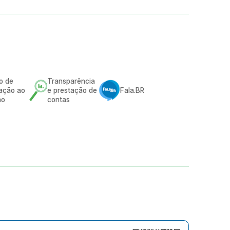
o de
Transparência
ação ao
e prestação de
Fala.BR
ão
contas