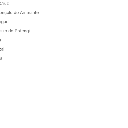
 Cruz
onçalo do Amarante
iguel
ulo do Potengi
s
al
ia