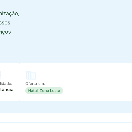
nização,
ssos
viços
r
domain
idade:
Oferta em:
stância
Natal-Zona Leste