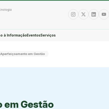
cnologia
Instagram
Twitter/X
Linkedin
You
o à Informação
Eventos
Serviços
Aperfeiçoamento em Gestão
o em Gestão