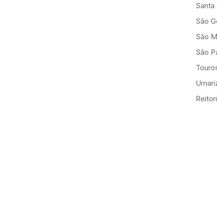
Santa
São G
São M
São Pa
Touro
Umariz
Reitor