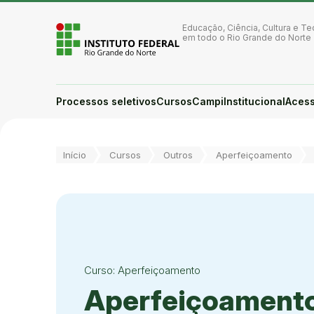
Ir para a página inicial
Ir para a busca
Educação, Ciência, Cultura e Te
Ir para o menu principal
em todo o Rio Grande do Norte
Ir para o conteúdo
Ir para o rodapé
Alto contraste
Login da Área Administrativa
Processos seletivos
Cursos
Campi
Institucional
Acess
Acessibilidade
Você está aqui:
Início
Cursos
Outros
Aperfeiçoamento
Curso: Aperfeiçoamento
Aperfeiçoament