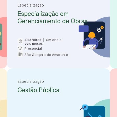
Especialização
Especialização em
Gerenciamento de Obras
480 horas
|
Um ano e
timer
Carga horária e duração
seis meses
school
Presencial
Modalidade
domain
São Gonçalo do Amarante
Oferta em
Especialização
Gestão Pública