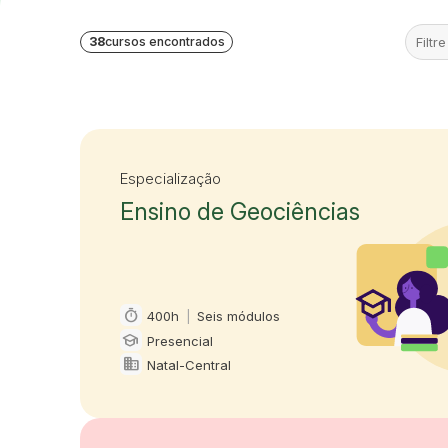
38
cursos encontrados
Especialização
Ensino de Geociências
timer
400h
|
Seis módulos
Carga horária e duração
school
Presencial
Modalidade
domain
Natal-Central
Oferta em