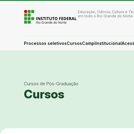
Ir para a página inicial
Ir para a busca
Educação, Ciência, Cultura e Te
Ir para o menu principal
em todo o Rio Grande do Norte
Ir para o conteúdo
Ir para o rodapé
Alto contraste
Login da Área Administrativa
Processos seletivos
Cursos
Campi
Institucional
Acess
Acessibilidade
Cursos de Pós-Graduação
Cursos