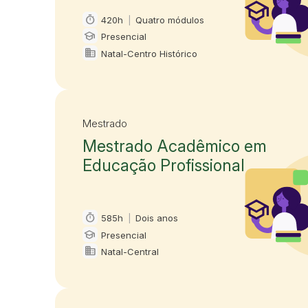
timer
420h
|
Quatro módulos
Carga horária e duração
school
Presencial
Modalidade
domain
Natal-Centro Histórico
Oferta em
Mestrado
Mestrado Acadêmico em
Educação Profissional
timer
585h
|
Dois anos
Carga horária e duração
school
Presencial
Modalidade
domain
Natal-Central
Oferta em