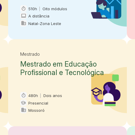
timer
510h
|
Oito módulos
Carga horária e duração
computer
A distância
Modalidade
domain
Natal-Zona Leste
Oferta em
Mestrado
Mestrado em Educação
Profissional e Tecnológica
timer
480h
|
Dois anos
Carga horária e duração
school
Presencial
Modalidade
domain
Mossoró
Oferta em