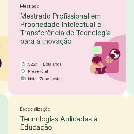
Mestrado
Mestrado Profissional em
Propriedade Intelectual e
Transferência de Tecnologia
para a Inovação
timer
525h
|
Dois anos
Carga horária e duração
school
Presencial
Modalidade
domain
Natal-Zona Leste
Oferta em
Especialização
Tecnologias Aplicadas à
Educação