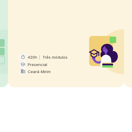
timer
420h
|
Três módulos
Carga horária e duração
school
Presencial
Modalidade
domain
Ceará-Mirim
Oferta em