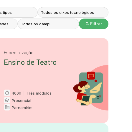
search
Filtrar
Especialização
Ensino de Teatro
timer
400h
|
Três módulos
Carga horária e duração
school
Presencial
Modalidade
domain
Parnamirim
Oferta em