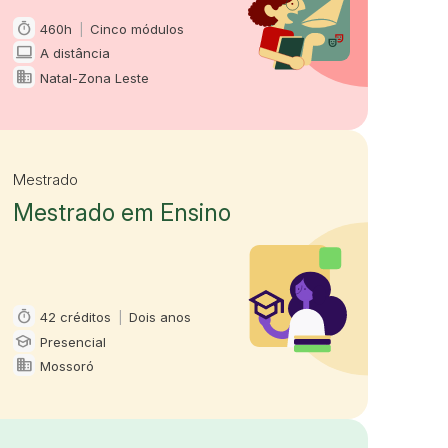
timer
460h
|
Cinco módulos
Carga horária e duração
computer
A distância
Modalidade
domain
Natal-Zona Leste
Oferta em
Mestrado
Mestrado em Ensino
timer
42 créditos
|
Dois anos
Carga horária e duração
school
Presencial
Modalidade
domain
Mossoró
Oferta em