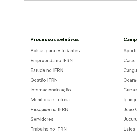
Processos seletivos
Camp
Bolsas para estudantes
Apodi
Empreenda no IFRN
Caicó
Estude no IFRN
Cangu
Gestão IFRN
Ceará
Internacionalização
Curra
Monitoria e Tutoria
Ipang
Pesquise no IFRN
João 
Servidores
Jucuru
Trabalhe no IFRN
Lajes