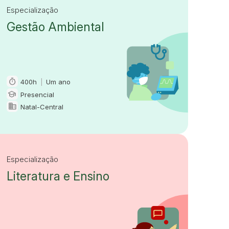
Especialização
Gestão Ambiental
timer
400h
|
Um ano
Carga horária e duração
school
Presencial
Modalidade
domain
Natal-Central
Oferta em
Especialização
Literatura e Ensino