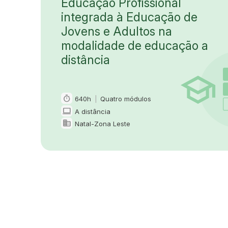
Educação Profissional
integrada à Educação de
Jovens e Adultos na
modalidade de educação a
distância
timer
640h
|
Quatro módulos
Carga horária e duração
computer
A distância
Modalidade
domain
Natal-Zona Leste
Oferta em