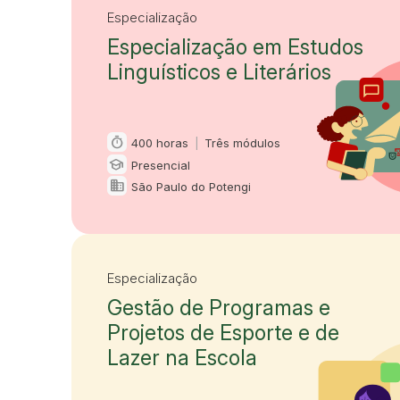
Especialização
Especialização em Estudos
Linguísticos e Literários
timer
400 horas
|
Três módulos
Carga horária e duração
school
Presencial
Modalidade
domain
São Paulo do Potengi
Oferta em
Especialização
Gestão de Programas e
Projetos de Esporte e de
Lazer na Escola