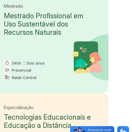
Mestrado
Mestrado Profissional em
Uso Sustentável dos
Recursos Naturais
timer
540h
|
Dois anos
Carga horária e duração
school
Presencial
Modalidade
domain
Natal-Central
Oferta em
Especialização
Tecnologias Educacionais e
Educação a Distância