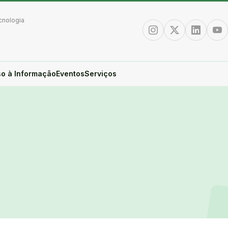
cnologia
Instagram
Twitter/X
Linkedin
You
o à Informação
Eventos
Serviços