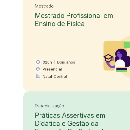
Mestrado
Mestrado Profissional em
Ensino de Física
timer
320h
|
Dois anos
Carga horária e duração
school
Presencial
Modalidade
domain
Natal-Central
Oferta em
Especialização
Práticas Assertivas em
Didática e Gestão da