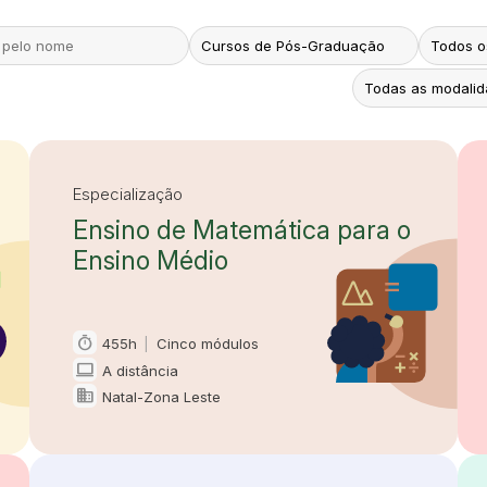
Especialização
Ensino de Matemática para o
Ensino Médio
timer
455h
|
Cinco módulos
Carga horária e duração
computer
A distância
Modalidade
domain
Natal-Zona Leste
Oferta em