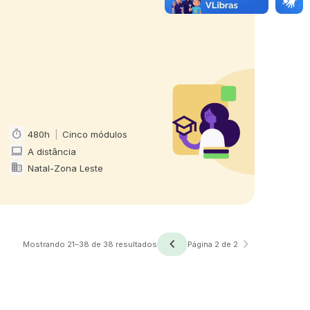
timer
480h
|
Cinco módulos
Carga horária e duração
computer
A distância
Modalidade
domain
Natal-Zona Leste
Oferta em
navigate_before
navigate_next
Anterior
Próxima
Mostrando 21–38 de 38 resultados
Página 2 de 2