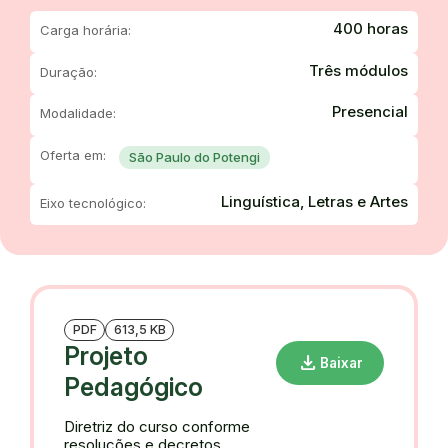
400 horas
Carga horária:
Três módulos
Duração:
Presencial
Modalidade:
Oferta em:
São Paulo do Potengi
Linguística, Letras e Artes
Eixo tecnológico:
PDF
613,5 KB
Projeto
download
Baixar
Pedagógico
Diretriz do curso conforme
resoluções e decretos