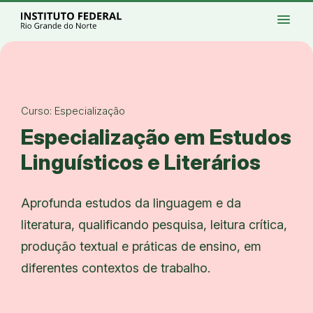
Ir para a página inicial
Início
Processos seletivos
Cursos
Campi
menu
Institucional
Acesso à Informação
Eventos
Serviços
Acessibilidade
Créditos
Ir para a busca
Alto contraste
Modo escuro
Busca
contrast
dark_mode
search
Instagram
Twitter/X
Facebook
Linkedin
Youtube
Ir para o menu principal
Menu
Ir para o conteúdo
Ir para o rodapé
Alto contraste
Login da Área Administrativa
Curso: Especialização
Acessibilidade
Especialização em Estudos
Linguísticos e Literários
Aprofunda estudos da linguagem e da
literatura, qualificando pesquisa, leitura crítica,
produção textual e práticas de ensino, em
diferentes contextos de trabalho.