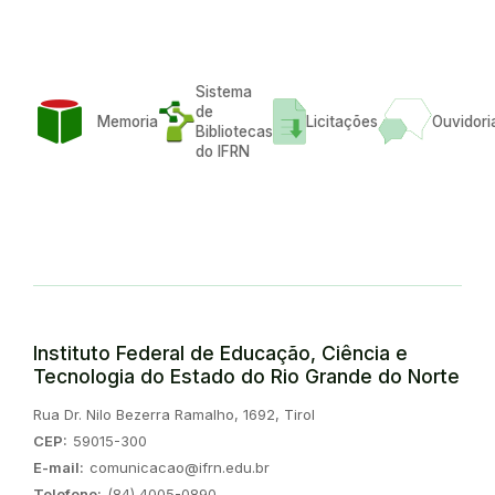
Sistema
de
Memoria
Licitações
Ouvidori
Bibliotecas
do IFRN
Instituto Federal de Educação, Ciência e
Tecnologia do Estado do Rio Grande do Norte
Endereço:
Rua Dr. Nilo Bezerra Ramalho, 1692, Tirol
CEP:
59015-300
E-mail:
comunicacao@ifrn.edu.br
Telefone:
(84) 4005-0890