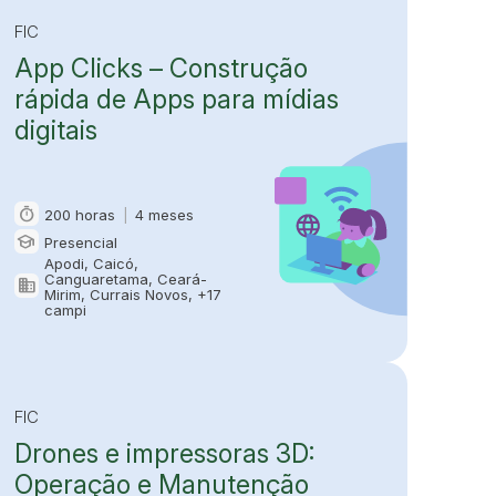
FIC
App Clicks – Construção
rápida de Apps para mídias
digitais
timer
200 horas
|
4 meses
Carga horária e duração
school
Presencial
Modalidade
Apodi, Caicó,
Canguaretama, Ceará-
domain
Oferta em
Mirim, Currais Novos, +17
campi
FIC
Drones e impressoras 3D:
Operação e Manutenção