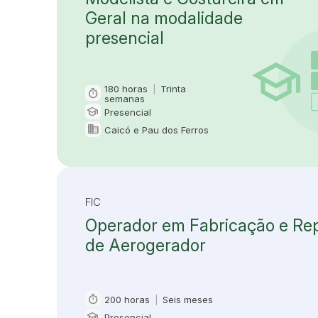
Geral na modalidade
presencial
180 horas
|
Trinta
timer
Carga horária e duração
semanas
school
Presencial
Modalidade
domain
Caicó e Pau dos Ferros
Oferta em
FIC
Operador em Fabricação e Re
de Aerogerador
timer
200 horas
|
Seis meses
Carga horária e duração
school
Presencial