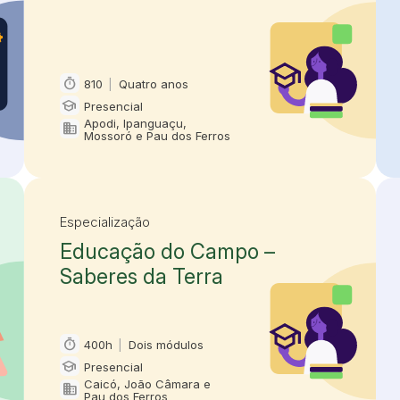
timer
810
|
Quatro anos
Carga horária e duração
school
Presencial
Modalidade
Apodi, Ipanguaçu,
domain
Oferta em
Mossoró e Pau dos Ferros
Especialização
Educação do Campo –
Saberes da Terra
timer
400h
|
Dois módulos
Carga horária e duração
school
Presencial
Modalidade
Caicó, João Câmara e
domain
Oferta em
Pau dos Ferros