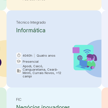
Técnico Integrado
Informática
timer
4040h
|
Quatro anos
Carga horária e duração
school
Presencial
Modalidade
Apodi, Caicó,
Canguaretama, Ceará-
domain
Oferta em
Mirim, Currais Novos, +12
campi
FIC
Negócios inovadores