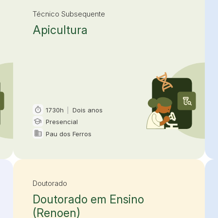
Técnico Subsequente
Apicultura
timer
1730h
|
Dois anos
Carga horária e duração
school
Presencial
Modalidade
domain
Pau dos Ferros
Oferta em
Doutorado
Doutorado em Ensino
(Renoen)