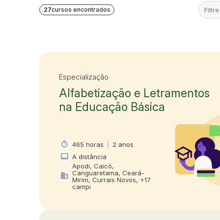
27
cursos encontrados
Especialização
Alfabetização e Letramentos
na Educação Básica
timer
465 horas
|
2 anos
Carga horária e duração
computer
A distância
Modalidade
Apodi, Caicó,
Canguaretama, Ceará-
domain
Oferta em
Mirim, Currais Novos, +17
campi