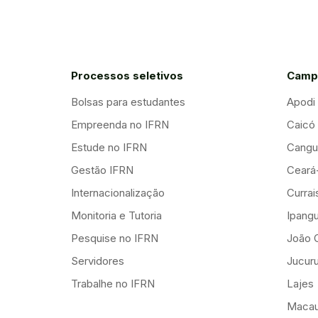
Processos seletivos
Camp
Bolsas para estudantes
Apodi
Empreenda no IFRN
Caicó
Estude no IFRN
Cangu
Gestão IFRN
Ceará
Internacionalização
Curra
Monitoria e Tutoria
Ipang
Pesquise no IFRN
João 
Servidores
Jucuru
Trabalhe no IFRN
Lajes
Maca