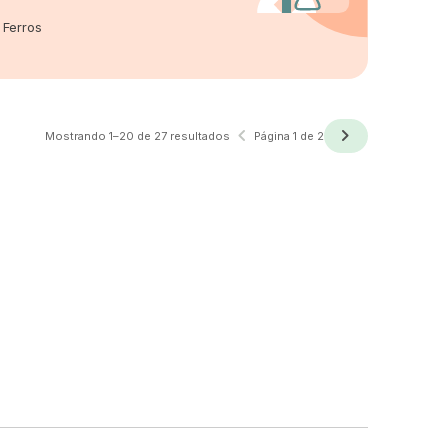
 Ferros
navigate_before
navigate_next
Anterior
Próxima
Mostrando 1–20 de 27 resultados
Página 1 de 2