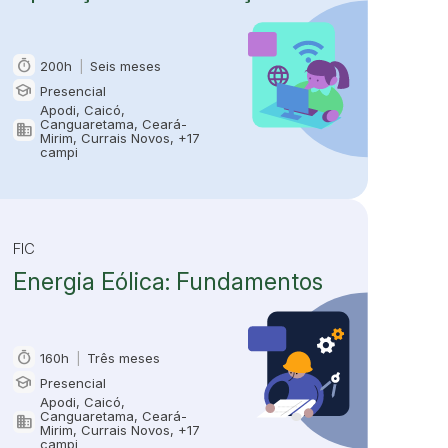
timer
200h
|
Seis meses
Carga horária e duração
school
Presencial
Modalidade
Apodi, Caicó,
Canguaretama, Ceará-
domain
Oferta em
Mirim, Currais Novos, +17
campi
FIC
Energia Eólica: Fundamentos
timer
160h
|
Três meses
Carga horária e duração
school
Presencial
Modalidade
Apodi, Caicó,
Canguaretama, Ceará-
domain
Oferta em
Mirim, Currais Novos, +17
campi