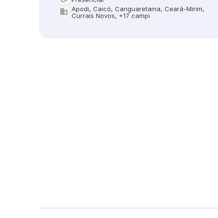
Modalidade
Apodi, Caicó, Canguaretama, Ceará-Mirim,
domain
Oferta em
Currais Novos, +17 campi