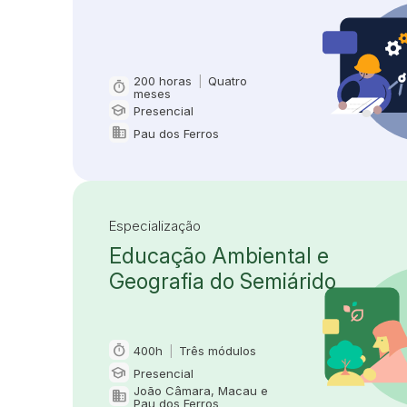
200 horas
|
Quatro
timer
Carga horária e duração
meses
school
Presencial
Modalidade
domain
Pau dos Ferros
Oferta em
Especialização
Educação Ambiental e
Geografia do Semiárido
timer
400h
|
Três módulos
Carga horária e duração
school
Presencial
Modalidade
João Câmara, Macau e
domain
Oferta em
Pau dos Ferros