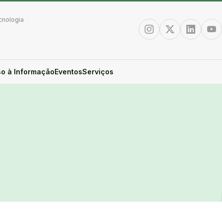
cnologia
Instagram
Twitter/X
Linkedin
You
o à Informação
Eventos
Serviços