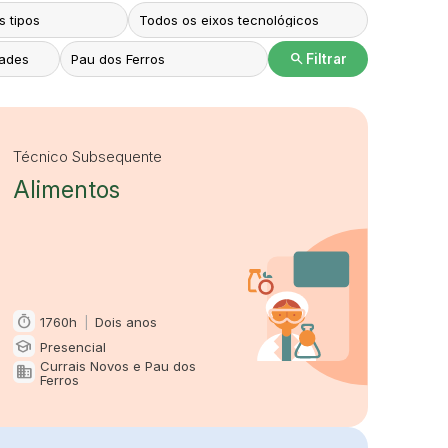
search
Filtrar
Técnico Subsequente
Alimentos
timer
1760h
|
Dois anos
Carga horária e duração
school
Presencial
Modalidade
Currais Novos e Pau dos
domain
Oferta em
Ferros