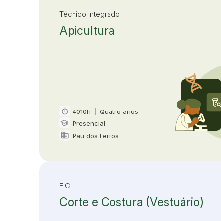
Técnico Integrado
Apicultura
timer
4010h
|
Quatro anos
Carga horária e duração
school
Presencial
Modalidade
domain
Pau dos Ferros
Oferta em
FIC
Corte e Costura (Vestuário)