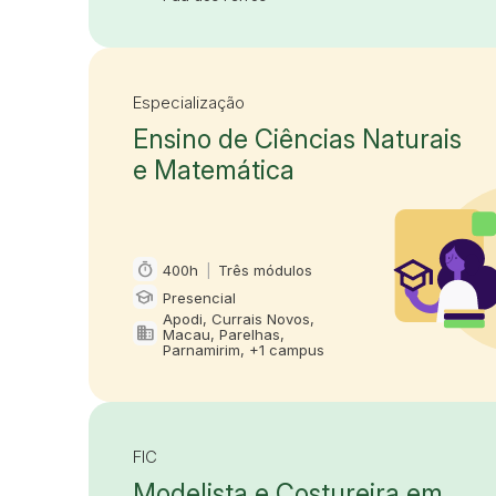
Especialização
Ensino de Ciências Naturais
e Matemática
timer
400h
|
Três módulos
Carga horária e duração
school
Presencial
Modalidade
Apodi, Currais Novos,
domain
Macau, Parelhas,
Oferta em
Parnamirim, +1 campus
FIC
Modelista e Costureira em