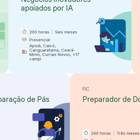
apoiados por IA
timer
200 horas
|
Seis meses
Carga horária e duração
school
Presencial
Modalidade
Apodi, Caicó,
Canguaretama, Ceará-
domain
Oferta em
Mirim, Currais Novos, +17
campi
FIC
paração de Pás
Preparador de D
timer
240 horas
|
Três meses
Carga horária e duração