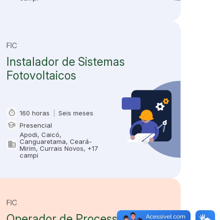
FIC
Instalador de Sistemas
Fotovoltaicos
timer
160 horas
|
Seis meses
Carga horária e duração
school
Presencial
Modalidade
Apodi, Caicó,
Canguaretama, Ceará-
domain
Oferta em
Mirim, Currais Novos, +17
campi
FIC
Operador de Processamento