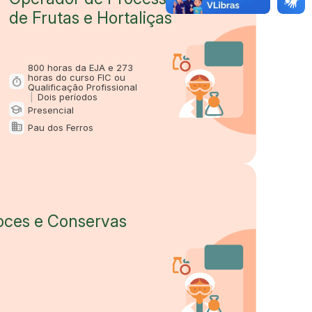
de Frutas e Hortaliças
800 horas da EJA e 273
horas do curso FIC ou
timer
Carga horária e duração
Qualificação Profissional
|
Dois períodos
school
Presencial
Modalidade
domain
Pau dos Ferros
Oferta em
oces e Conservas