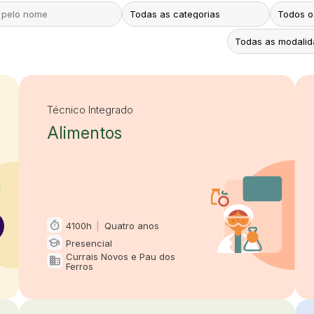
Técnico Integrado
Alimentos
timer
4100h
|
Quatro anos
Carga horária e duração
school
Presencial
Modalidade
Currais Novos e Pau dos
domain
Oferta em
Ferros