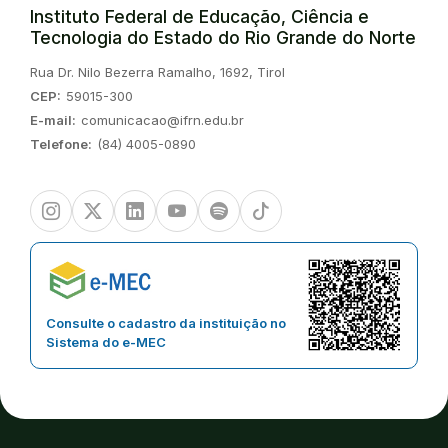
Instituto Federal de Educação, Ciência e
Tecnologia do Estado do Rio Grande do Norte
Endereço:
Rua Dr. Nilo Bezerra Ramalho, 1692, Tirol
CEP:
59015-300
E-mail:
comunicacao@ifrn.edu.br
Telefone:
(84) 4005-0890
Instagram
Twitter/X
Linkedin
Youtube
Spotify
TikTok
Consulte o cadastro da instituição no
Sistema do e-MEC