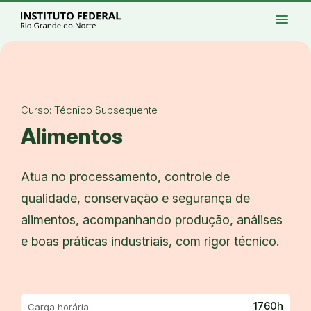
Ir para a página inicial
Início
Processos seletivos
Cursos
Campi
menu
Institucional
Acesso à Informação
Eventos
Serviços
Acessibilidade
Créditos
Ir para a busca
Alto contraste
Modo escuro
Busca
contrast
dark_mode
search
Instagram
Twitter/X
Facebook
Linkedin
Youtube
Ir para o menu principal
Menu
Ir para o conteúdo
Ir para o rodapé
Alto contraste
Login da Área Administrativa
Curso: Técnico Subsequente
Acessibilidade
Alimentos
Atua no processamento, controle de
qualidade, conservação e segurança de
alimentos, acompanhando produção, análises
e boas práticas industriais, com rigor técnico.
1760h
Carga horária: