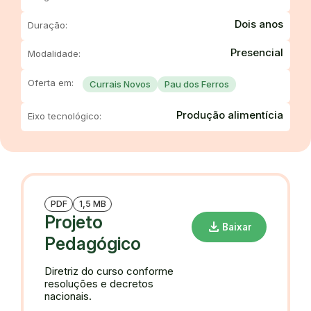
Dois anos
Duração:
Presencial
Modalidade:
Oferta em:
Currais Novos
Pau dos Ferros
Produção alimentícia
Eixo tecnológico:
PDF
1,5 MB
Projeto
download
Baixar
Pedagógico
Diretriz do curso conforme
resoluções e decretos
nacionais.