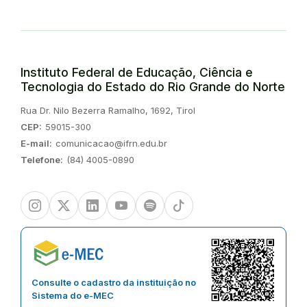
Instituto Federal de Educação, Ciência e
Tecnologia do Estado do Rio Grande do Norte
Endereço:
Rua Dr. Nilo Bezerra Ramalho, 1692, Tirol
CEP:
59015-300
E-mail:
comunicacao@ifrn.edu.br
Telefone:
(84) 4005-0890
Instagram
Twitter/X
Linkedin
Youtube
Spotify
TikTok
Consulte o cadastro da instituição no
Sistema do e-MEC