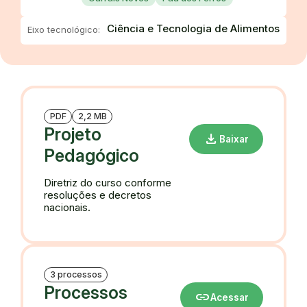
Ciência e Tecnologia de Alimentos
Eixo tecnológico:
PDF
2,2 MB
Projeto
download
Baixar
Pedagógico
Diretriz do curso conforme
resoluções e decretos
nacionais.
3 processos
Processos
link
Acessar