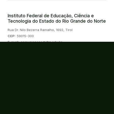
Instituto Federal de Educação, Ciência e
Tecnologia do Estado do Rio Grande do Norte
Endereço:
Rua Dr. Nilo Bezerra Ramalho, 1692, Tirol
CEP:
59015-300
E-mail:
comunicacao@ifrn.edu.br
Telefone:
(84) 4005-0890
Instagram
Twitter/X
Linkedin
Youtube
Spotify
TikTok
Consulte o cadastro da instituição no
Sistema do e-MEC