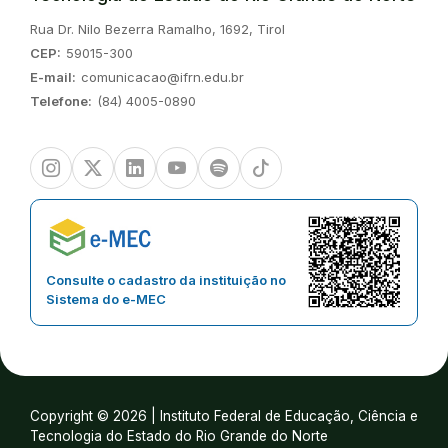
Endereço:
Rua Dr. Nilo Bezerra Ramalho, 1692, Tirol
CEP:
59015-300
E-mail:
comunicacao@ifrn.edu.br
Telefone:
(84) 4005-0890
Instagram
Twitter/X
Linkedin
Youtube
Spotify
TikTok
Consulte o cadastro da instituição no
Sistema do e-MEC
Copyright © 2026 | Instituto Federal de Educação, Ciência e
Tecnologia do Estado do Rio Grande do Norte