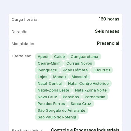
160 horas
Carga horária:
Seis meses
Duração:
Presencial
Modalidade:
Oferta em:
Apodi
Caicó
Canguaretama
Ceará-Mirim
Currais Novos
Ipanguaçu
João Câmara
Jucurutu
Lajes
Macau
Mossoró
Natal-Central
Natal-Centro Histórico
Natal-Zona Leste
Natal-Zona Norte
Nova Cruz
Parelhas
Parnamirim
Pau dos Ferros
Santa Cruz
São Gonçalo do Amarante
São Paulo do Potengi
Controle e Processos Industriais
Eixo tecnológico: