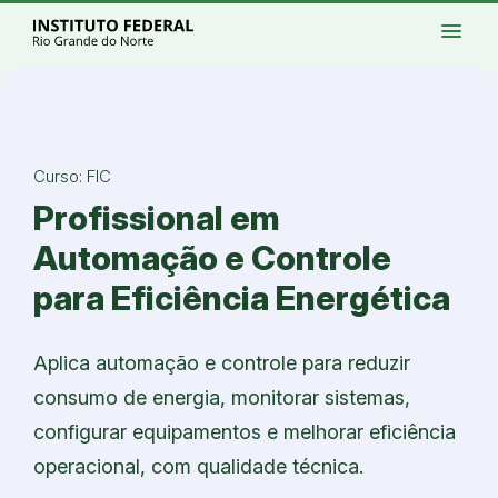
Ir para a página inicial
Início
Processos seletivos
Cursos
Campi
menu
Institucional
Acesso à Informação
Eventos
Serviços
Acessibilidade
Créditos
Ir para a busca
Alto contraste
Modo escuro
Busca
contrast
dark_mode
search
Instagram
Twitter/X
Facebook
Linkedin
Youtube
Ir para o menu principal
Menu
Ir para o conteúdo
Ir para o rodapé
Alto contraste
Login da Área Administrativa
Curso: FIC
Acessibilidade
Profissional em
Automação e Controle
para Eficiência Energética
Aplica automação e controle para reduzir
consumo de energia, monitorar sistemas,
configurar equipamentos e melhorar eficiência
operacional, com qualidade técnica.