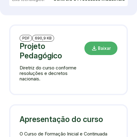
PDF
690,9 KB
Projeto
download
Baixar
Pedagógico
Diretriz do curso conforme
resoluções e decretos
nacionais.
Apresentação do curso
O Curso de Formação Inicial e Continuada