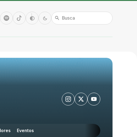
tube
Spotify
TikTok
Alto contraste
Modo escuro
contrast
dark_mode
search
Instagram
Twitter/X
Youtube
dores
Eventos