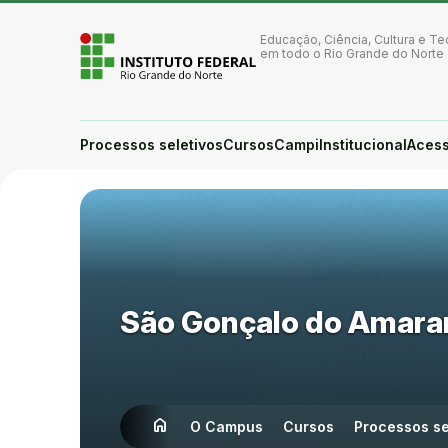
Ir para a página inicial
Ir para a busca
Educação, Ciência, Cultura e Te
Ir para o menu principal
em todo o Rio Grande do Norte
Ir para o conteúdo
Ir para o rodapé
Alto contraste
Login da Área Administrativa
Processos seletivos
Cursos
Campi
Institucional
Acess
Acessibilidade
São Gonçalo do Amara
home
Início
O Campus
Cursos
Processos se