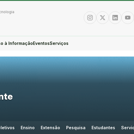
cnologia
Instagram
Twitter/X
Linkedin
You
o à Informação
Eventos
Serviços
nte
letivos
Ensino
Extensão
Pesquisa
Estudantes
Servi