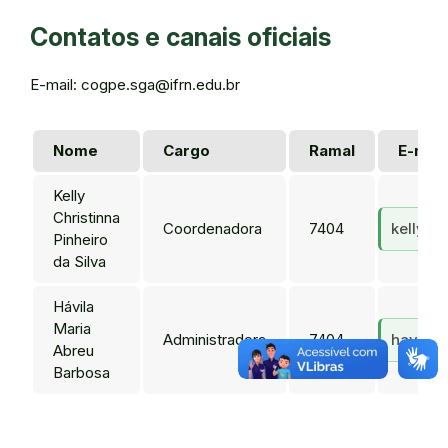
Contatos e canais oficiais
E-mail: cogpe.sga@ifrn.edu.br
Nome
Cargo
Ramal
E-mail
Kelly
Christinna
Coordenadora
7404
kelly.c
Pinheiro
da Silva
Hávila
Maria
Administradora
7404
havila.
Abreu
Barbosa