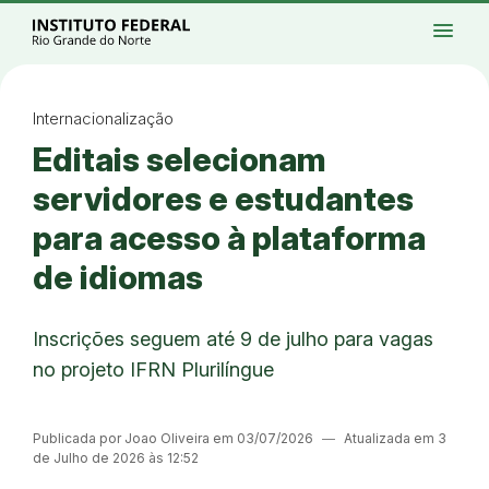
Ir para a página inicial
Início
Processos seletivos
Cursos
Campi
menu
Institucional
Acesso à Informação
Eventos
Serviços
Acessibilidade
Créditos
Ir para a busca
Alto contraste
Modo escuro
Busca
contrast
dark_mode
search
Instagram
Twitter/X
Facebook
Linkedin
Youtube
Ir para o menu principal
Menu
Ir para o conteúdo
Ir para o rodapé
Internacionalização
Alto contraste
Editais selecionam
Login da Área Administrativa
Acessibilidade
servidores e estudantes
para acesso à plataforma
de idiomas
Inscrições seguem até 9 de julho para vagas
no projeto IFRN Plurilíngue
Publicada por Joao Oliveira em 03/07/2026
―
Atualizada em 3
de Julho de 2026 às 12:52