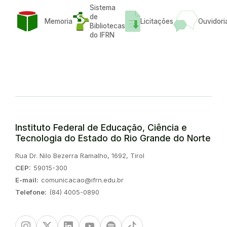
Sistema
de
Memoria
Licitações
Ouvidori
Bibliotecas
do IFRN
Instituto Federal de Educação, Ciência e
Tecnologia do Estado do Rio Grande do Norte
Endereço:
Rua Dr. Nilo Bezerra Ramalho, 1692, Tirol
CEP:
59015-300
E-mail:
comunicacao@ifrn.edu.br
Telefone:
(84) 4005-0890
Instagram
Twitter/X
Linkedin
Youtube
Spotify
TikTok